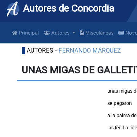
Autores de Concordia
Principal
Autores
Misceláneas
Nove
AUTORES -
FERNANDO MÁRQUEZ
UNAS MIGAS DE GALLETI
unas migas de
se pegaron
a la palma d
las leí. Lo int