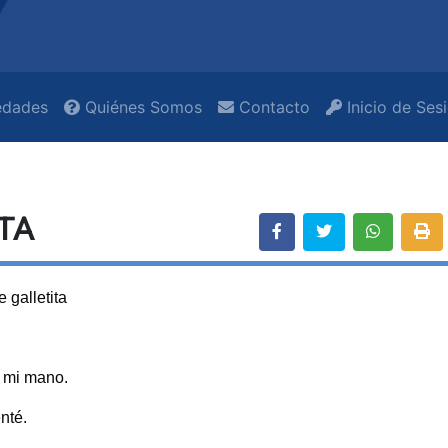
dades
Quiénes Somos
Contacto
Inicio de Ses
TA
 galletita
e mi mano.
enté.