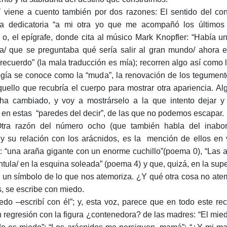
 viene a cuento también por dos razones: El sentido del con
a dedicatoria “a mi otra yo que me acompañó los últimos
o, el epígrafe, donde cita al músico Mark Knopfler: “Había u
a/ que se preguntaba qué sería salir al gran mundo/ ahora e
 recuerdo” (la mala traducción es mía); recorren algo así como 
ogía se conoce como la “muda”, la renovación de los tegument
quello que recubría el cuerpo para mostrar otra apariencia. Alg
ha cambiado, y voy a mostrárselo a la que intento dejar y
s en estas “paredes del decir”, de las que no podemos escapar.
tra razón del número ocho (que también habla del inabo
o) y su relación con los arácnidos, es la mención de ellos en 
 “una araña gigante con un enorme cuchillo”(poema 0), “Las 
la/ en la esquina soleada” (poema 4) y que, quizá, en la super
an un símbolo de lo que nos atemoriza. ¿Y qué otra cosa no ate
, se escribe con miedo.
iedo –escribí con él”; y, esta voz, parece que en todo este rec
 regresión con la figura ¿contenedora? de las madres: “El mie