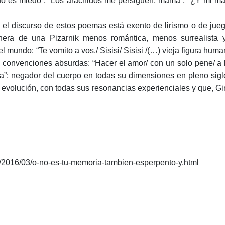
odo es miedo”; “Los arácnidos me persiguen, mamá”; “¿Y mi m
el discurso de estos poemas está exento de lirismo o de jue
anera de una Pizarnik menos romántica, menos surrealista
l mundo: “Te vomito a vos,/ Sisisi/ Sisisi /(…) vieja figura huma
 convenciones absurdas: “Hacer el amor/ con un solo pene/ a 
ica”; negador del cuerpo en todas su dimensiones en pleno sigl
 evolución, con todas sus resonancias experienciales y que, G
r/2016/03/o-no-es-tu-memoria-tambien-esperpento-y.html