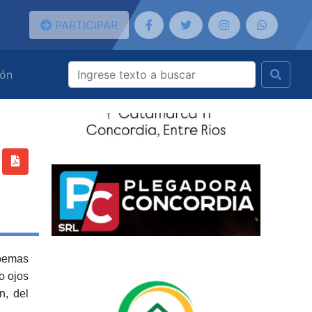
PARTICIPAR
ión
poemas
o ojos
n, del