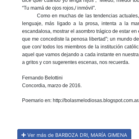
dice que/ cuando yo tenga hijos”; “Miedo, miedo/ t
“Tu mamá de ojos rojos,/ inmóvil”.
Como en muchas de las tendencias actuales, 
lenguaje, más ligado a la prosa, intenta a la m
escandalosa, mostrar el asombro trágico de estar en e
que me concediste la penosa libertad”; un mundo de
que con/ todos los miembros de la institución catól
aquel que vamos dejando a cada instante en nuestra
a gritos y con sugerentes escenas, nos recuerda.
Fernando Belottini
Concordia, marzo de 2016.
Poemario en: http://bolasmelodiosas.blogspot.com.a
Ver más de BARBOZA DRI, MARÍA GIMENA