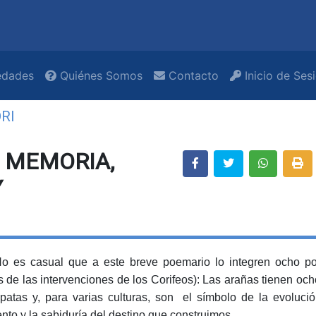
dades
Quiénes Somos
Contacto
Inicio de Ses
RI
U MEMORIA,
Y
o es casual que a este breve poemario lo integren ocho 
 de las intervenciones de los Corifeos): Las arañas tienen och
patas y, para varias culturas, son el símbolo de la evolució
nto y la sabiduría del destino que construimos.