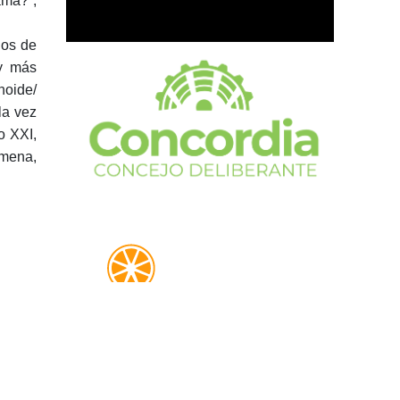
amá?”;
gos de
 y más
noide/
la vez
o XXI,
imena,