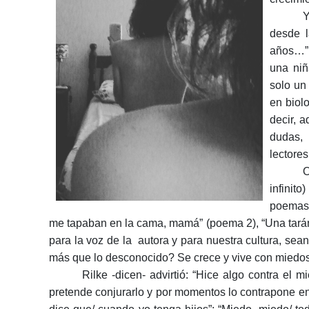
Y
desde l
años…” 
una niñ
solo un
en biol
decir, a
dudas, 
lectore
O
infinit
poemas:
me tapaban en la cama, mamá” (poema 2), “Una tarántu
para la voz de la autora y para nuestra cultura, se
más que lo desconocido? Se crece y vive con miedos
Rilke -dicen- advirtió: “Hice algo contra el m
pretende conjurarlo y por momentos lo contrapone en