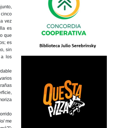
junto,
 cinco
na vez
lla es
lo que
os; es
o, sin
 a los
rdable
varios
arañas
ficie,
moriza
orrido
do/ me