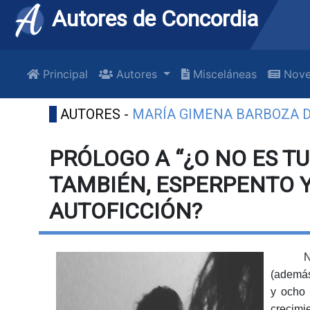
Autores de Concordia
Principal
Autores
Misceláneas
Nove
AUTORES -
MARÍA GIMENA BARBOZA D
PRÓLOGO A “¿O NO ES T
TAMBIÉN, ESPERPENTO 
AUTOFICCIÓN?
N
(además
y ocho 
crecimie