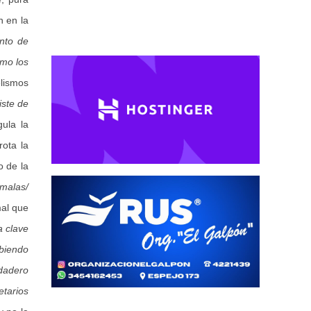
n en la
nto de
omo los
elismos
iste de
gula la
rota la
o de la
 malas/
al que
a clave
abiendo
rdadero
etarios