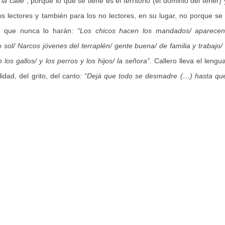
la calle”
, porque lo que se tiene es el territorio (el dominio del tener) 
os lectores y también para los no lectores, en su lugar, no porque se
os que nunca lo harán:
“Los chicos hacen los mandados/ aparecen 
ol/ Narcos jóvenes del terraplén/ gente buena/ de familia y trabajo/
os gallos/ y los perros y los hijos/ la señora”
. Callero lleva el lengua
idad, del grito, del canto:
“Dejá que todo se desmadre (…) hasta que