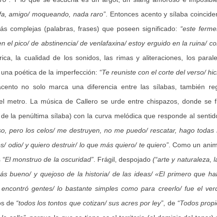
rafa, amigo/ moqueando, nada raro”
. Entonces acento y sílaba coincide
s complejas (palabras, frases) que poseen significado:
“este ferme
n el pico/ de abstinencia/ de venlafaxina/ estoy erguido en la ruina/ c
rica, la cualidad de los sonidos, las rimas y aliteraciones, los paral
 una poética de la imperfección:
“Te reuniste con el corte del verso/ hic
acento no solo marca una diferencia entre las sílabas, también re
el metro. La música de Callero se urde entre chispazos, donde se f
ar de la penúltima sílaba) con la curva melódica que responde al sentid
 eso, pero los celos/ me destruyen, no me puedo/ rescatar, hago todas
/ odio/ y quiero destruir/ lo que más quiero/ te quiero”
. Como un anim
s
“El monstruo de la oscuridad”
. Frágil, despojado
(“arte y naturaleza, l
ás bueno/ y quejoso de la historia/ de las ideas/ «El primero que h
 encontró gentes/ lo bastante simples como para creerlo/ fue el ve
os de
“todos los tontos que cotizan/ sus acres por ley”
, de
“Todos propi