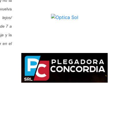
y no la
 vuelva
lejos/
 de 7 a
je y la
 en el