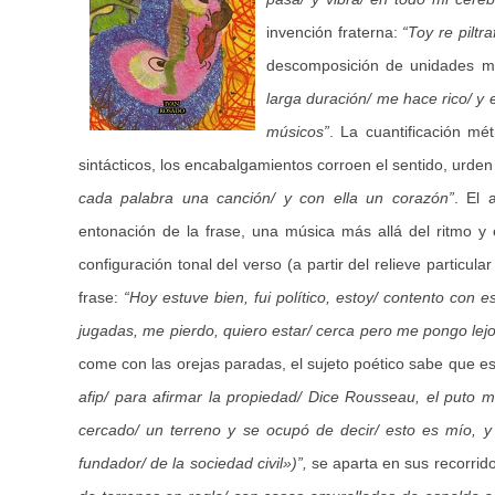
invención fraterna:
“Toy re pilt
descomposición de unidades má
larga duración/ me hace rico/ y e
músicos”
. La cuantificación mét
sintácticos, los encabalgamientos corroen el sentido, urden
cada palabra una canción/ y con ella un corazón”
. El 
entonación de la frase, una música más allá del ritmo y 
configuración tonal del verso (a partir del relieve particul
frase:
“Hoy estuve bien, fui político, estoy/ contento con
jugadas, me pierdo, quiero estar/ cerca pero me pongo lejos
come con las orejas paradas, el sujeto poético sabe que e
afip/ para afirmar la propiedad/ Dice Rousseau, el puto m
cercado/ un terreno y se ocupó de decir/ esto es mío, y
fundador/ de la sociedad civil»)”,
se aparta en sus recorrid