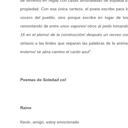
de terrenos en regla/ con casas amuralladas de espalda a 
propiedad. Con esa única certeza, el poeta escribe para l
vocero del pueblo, sino porque escribe en lugar de l
remontando de entre unos vapores/ otros al pedo tomando s
16 en el plomo/ de la construcción/ después un recreo con l
sintaxis a las lindes que separan las palabras de la animal
invierno/ se abra camino el cardo azul”
.
Poemas de
Soledad col
Raine
Kevin, amigo, estoy emocionado