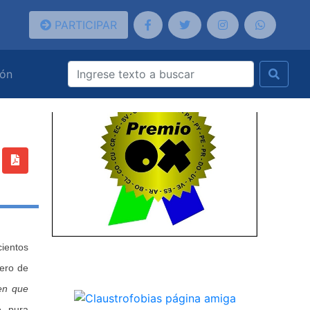
PARTICIPAR
ión
cientos
lero de
en que
e, pura