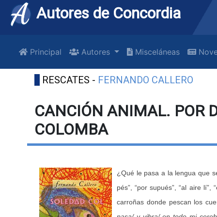
Autores de Concordia
Principal
Autores
Misceláneas
Nove
RESCATES -
FERNANDO CALLERO
CANCIÓN ANIMAL. POR 
COLOMBA
¿Qué le pasa a la lengua que s
pés”, “por supués”, “al aire lí”,
carroñas donde pescan los cuer
pasa/ y vibra/ en todo mi cereb