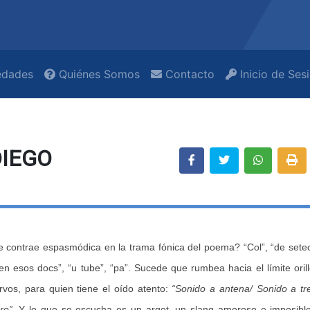
dades
Quiénes Somos
Contacto
Inicio de Ses
DIEGO
e contrae espasmódica en la trama fónica del poema? “Col”, “de sete
 “en esos docs”, “u tube”, “pa”. Sucede que rumbea hacia el límite oril
vos, para quien tiene el oído atento:
“Sonido a antena/ Sonido a tr
ro”
. Y lo que se escucha es un argot, un slang amoroso e imposibl