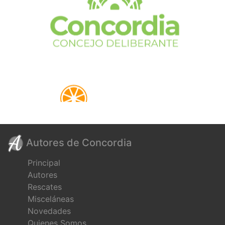
Autores de Concordia
Principal
Autores
Rescates
Misceláneas
Novedades
Quienes Somos