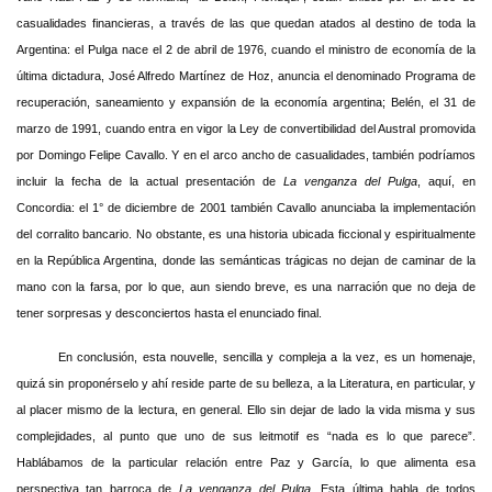
casualidades financieras, a través de las que quedan atados al destino de toda la
Argentina: el Pulga nace el 2 de abril de 1976, cuando el ministro de economía de la
última dictadura, José Alfredo Martínez de Hoz, anuncia el denominado Programa de
recuperación, saneamiento y expansión de la economía argentina; Belén, el 31 de
marzo de 1991, cuando entra en vigor la Ley de convertibilidad del Austral promovida
por Domingo Felipe Cavallo. Y en el arco ancho de casualidades, también podríamos
incluir la fecha de la actual presentación de
La venganza del Pulga
, aquí, en
Concordia: el 1° de diciembre de 2001 también Cavallo anunciaba la implementación
del corralito bancario. No obstante, es una historia ubicada ficcional y espiritualmente
en la República Argentina, donde las semánticas trágicas no dejan de caminar de la
mano con la farsa, por lo que, aun siendo breve, es una narración que no deja de
tener sorpresas y desconciertos hasta el enunciado final.
En conclusión, esta nouvelle, sencilla y compleja a la vez, es un homenaje,
quizá sin proponérselo y ahí reside parte de su belleza, a la Literatura, en particular, y
al placer mismo de la lectura, en general. Ello sin dejar de lado la vida misma y sus
complejidades, al punto que uno de sus leitmotif es “nada es lo que parece”.
Hablábamos de la particular relación entre Paz y García, lo que alimenta esa
perspectiva tan barroca de
La venganza del Pulga
. Esta última habla de todos