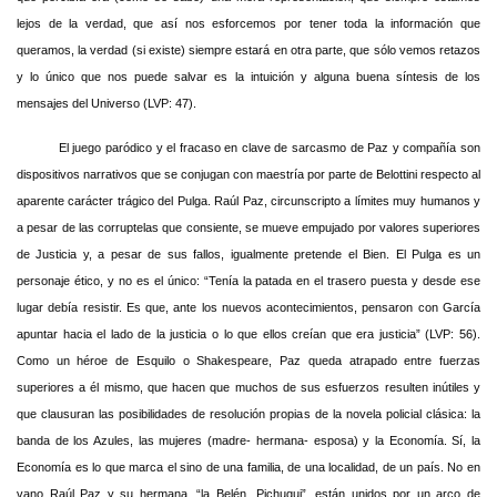
lejos de la verdad, que así nos esforcemos por tener toda la información que
queramos, la verdad (si existe) siempre estará en otra parte, que sólo vemos retazos
y lo único que nos puede salvar es la intuición y alguna buena síntesis de los
mensajes del Universo (LVP: 47).
El juego paródico y el fracaso en clave de sarcasmo de Paz y compañía son
dispositivos narrativos que se conjugan con maestría por parte de Belottini respecto al
aparente carácter trágico del Pulga. Raúl Paz, circunscripto a límites muy humanos y
a pesar de las corruptelas que consiente, se mueve empujado por valores superiores
de Justicia y, a pesar de sus fallos, igualmente pretende el Bien. El Pulga es un
personaje ético, y no es el único: “Tenía la patada en el trasero puesta y desde ese
lugar debía resistir. Es que, ante los nuevos acontecimientos, pensaron con García
apuntar hacia el lado de la justicia o lo que ellos creían que era justicia” (LVP: 56).
Como un héroe de Esquilo o Shakespeare, Paz queda atrapado entre fuerzas
superiores a él mismo, que hacen que muchos de sus esfuerzos resulten inútiles y
que clausuran las posibilidades de resolución propias de la novela policial clásica: la
banda de los Azules, las mujeres (madre- hermana- esposa) y la Economía. Sí, la
Economía es lo que marca el sino de una familia, de una localidad, de un país. No en
vano Raúl Paz y su hermana, “la Belén, Pichuqui”, están unidos por un arco de