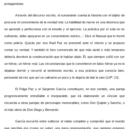
protagonistas:
A través del discurso escrito, el sumariante cuenta la historia con el objeto de
procurar el conocimiento de la verdad real. La habilidad de narrar es una destreza que
se aprende y perfecciona con el estudio y el ejercicio. La práctica por sí sola no es
suficiente, debe apoyarse en un conocimiento teórico...’. Dice el Manual que lo formó
como policía. Quizás por eso Raúl Paz se presentó ante sí mismo y se propuso
contar su verdad. Y también lo hizo convencido de que más tarde o más temprano
debería devolver la condecoración que le habían dado. Él, que siempre soñó con ser
un héroe, un héroe real. Las circunstancias que lo convirtieron en falso héroe ya no lo
dejaban dormir y recurrió al testimonio escrito, a esa práctica que conocía bien,
pensando tal vez que así se calmaría un poco y le dejaría de latir la sien (LVP: 13).
El Pulga Paz y el
Sargento
García constituyen, en ese sentido, una pareja
progresivamente entrañable e inseparable, que irá elaborando un vínculo que
recuerda a otras parejas de personajes memorables, como Don Quijote y Sancho, o
el más obvio de Don Diego y Bernardo:
García escuchó entre sollozos el relato completo y comprobó que el mundo
que percibía era (como se sabe) una mera representación, que siempre estamos