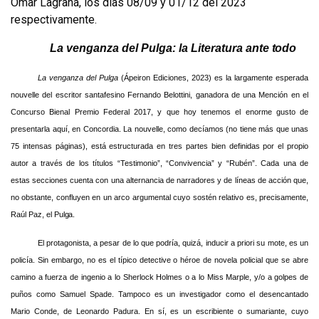
Omar Lagraña, los días 08/09 y 01/12 del 2023
respectivamente.
La venganza del Pulga: la Literatura ante
todo
La venganza del Pulga
(Ápeiron Ediciones, 2023) es la largamente esperada
nouvelle del escritor santafesino Fernando Belottini, ganadora de una Mención en el
Concurso Bienal Premio Federal 2017, y que hoy tenemos el enorme gusto de
presentarla aquí, en Concordia. La nouvelle, como decíamos (no tiene más que unas
75 intensas páginas), está estructurada en tres partes bien definidas por el propio
autor a través de los títulos “Testimonio”, “Convivencia” y “Rubén”. Cada una de
estas secciones cuenta con una alternancia de narradores y de líneas de acción que,
no obstante, confluyen en un arco argumental cuyo sostén relativo es, precisamente,
Raúl Paz, el
Pulga.
El protagonista, a pesar de lo que podría, quizá, inducir a priori su mote, es un
policía. Sin embargo, no es el típico detective o héroe de novela policial que se abre
camino a fuerza de ingenio a lo Sherlock Holmes o a lo Miss Marple, y/o a golpes de
puños como Samuel Spade. Tampoco es un investigador como el desencantado
Mario Conde, de Leonardo Padura. En sí, es un escribiente o sumariante, cuyo