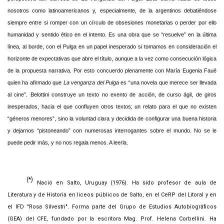
nosotros como latinoamericanos y, especialmente, de la argentinos debatiéndose
siempre entre si romper con un círculo de obsesiones monetarias o perder por ello
humanidad y sentido ético en el intento. Es una obra que se “resuelve” en la última
línea, al borde, con el Pulga en un papel inesperado si tomamos en consideración el
horizonte de expectativas que abre el título, aunque a la vez como consecución lógica
de la propuesta narrativa. Por esto concuerdo plenamente con María Eugenia Faué
quien ha afirmado que
La venganza del Pulga
es “una novela que merece ser llevada
al cine”. Belottini construye un texto no exento de acción, de curso ágil, de giros
inesperados, hacia el que confluyen otros textos; un relato para el que no existen
“géneros menores”, sino la voluntad clara y decidida de configurar una buena historia
y dejarnos “pistoneando” con numerosas interrogantes sobre el mundo. No se le
puede pedir más, y no nos regala menos. A leerla.
(*)
Nació en Salto, Uruguay (1976). Ha sido profesor de aula de
Literatura y de Historia en liceos públicos de Salto, en el CeRP del Litoral y en
el IFD "Rosa Silvestri". Forma parte del Grupo de Estudios Autobiográficos
(GEA) del CFE, fundado por la escritora Mag. Prof. Helena Corbellini. Ha