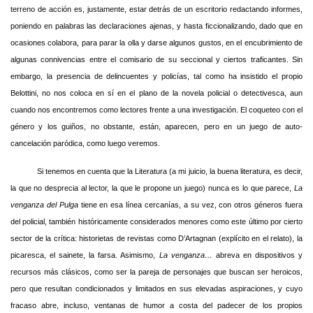
terreno de acción es, justamente, estar detrás de un escritorio redactando informes,
poniendo en palabras las declaraciones ajenas, y hasta ficcionalizando, dado que en
ocasiones colabora, para parar la olla y darse algunos gustos, en el encubrimiento de
algunas connivencias entre el comisario de su seccional y ciertos traficantes. Sin
embargo, la presencia de delincuentes y policías, tal como ha insistido el propio
Belottini, no nos coloca en sí en el plano de la novela policial o detectivesca, aun
cuando nos encontremos como lectores frente a una investigación. El coqueteo con el
género y los guiños, no obstante, están, aparecen, pero en un juego de auto-
cancelación paródica, como luego veremos.
Si tenemos en cuenta que la Literatura (a mi juicio, la buena literatura, es decir,
la que no desprecia al lector, la que le propone un juego) nunca es lo que parece,
La
venganza del Pulga
tiene en esa línea cercanías, a su vez, con otros géneros fuera
del policial, también históricamente considerados menores como este último por cierto
sector de la crítica: historietas de revistas como D’Artagnan (explícito en el relato), la
picaresca, el sainete, la farsa. Asimismo,
La venganza…
abreva en dispositivos y
recursos más clásicos, como ser la pareja de personajes que buscan ser heroicos,
pero que resultan condicionados y limitados en sus elevadas aspiraciones, y cuyo
fracaso abre, incluso, ventanas de humor a costa del padecer de los propios