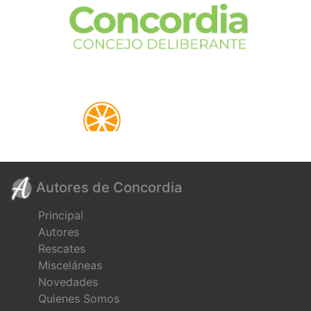
Autores de Concordia
Principal
Autores
Rescates
Misceláneas
Novedades
Quienes Somos