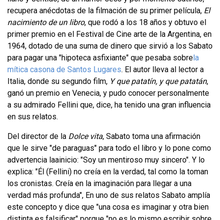
recupera anécdotas de la filmación de su primer película,
El
nacimiento de un libro
, que rodó a los 18 años y obtuvo el
primer premio en el Festival de Cine arte de la Argentina, en
1964, dotado de una suma de dinero que sirvió a los Sabato
para pagar una "hipoteca asfixiante" que pesaba sobre
la
mítica casona de Santos Lugares
. El autor lleva al lector a
Italia, donde su segundo film,
Y que patatín, y que patatán
,
ganó un premio en Venecia, y pudo conocer personalmente
a su admirado Fellini que, dice, ha tenido una gran influencia
en sus relatos.
Del director de la
Dolce vita
, Sabato toma una afirmación
que le sirve "de paraguas" para todo el libro y lo pone como
advertencia laainicio: "Soy un mentiroso muy sincero". Y lo
explica: "Él (Fellini) no creía en la verdad, tal como la toman
los cronistas. Creía en la imaginación para llegar a una
verdad más profunda", En uno de sus relatos Sabato amplía
este concepto y dice que "una cosa es imaginar y otra bien
distinta es falsificar" porque "no es lo mismo escribir sobre