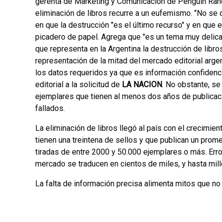
gerenta de Marketing y Comunicación de Penguin Rand
eliminación de libros recurre a un eufemismo. "No se de
en que la destrucción "es el último recurso" y en que 
picadero de papel. Agrega que "es un tema muy delic
que representa en la Argentina la destrucción de libro
representación de la mitad del mercado editorial argen
los datos requeridos ya que es información confidenci
editorial a la solicitud de
LA NACION
. No obstante, se
ejemplares que tienen al menos dos años de publicació
fallados.
La eliminación de libros llegó al país con el crecimie
tienen una treintena de sellos y que publican un prom
tiradas de entre 2000 y 50.000 ejemplares o más. Error
mercado se traducen en cientos de miles, y hasta mil
La falta de información precisa alimenta mitos que no