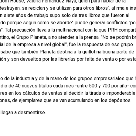
om House, Valeria Fernández Naya, quien para hablar de la
struyen, se reciclan y se utilizan para otros libros", afirma e ins
en siete años de trabajo supo solo de tres libros que fueron al
ado porque según cómo se aborde" puede generar conflictos "por
s". Tal precaución lleva a la multinacional con la que PRH compart
tino, el Grupo Planeta, a no atender a la prensa. "No se podrán b
al de la empresa a nivel global", fue la respuesta de ese grupo
 sabe que también Planeta destina a la guillotina buena parte de 
n y son devueltos por las librerías por falta de venta o por est
nto de la industria y de la mano de los grupos empresariales que
edio de 40 nuevos títulos cada mes -entre 500 y 700 por año- co
es en los cálculos de ventas al decidir la tirada o imponderable
lones, de ejemplares que se van acumulando en los depósitos.
 llegan a desmentirse.