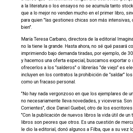
a la literatura o los ensayos no se acumula tanto st
que a lo mejor no venden mucho en el primer libro, si
para quien "las gestiones chicas son más intensivas, 
bien".
María Teresa Carbano, directora de la editorial Imagina
no la tiene la grande. Hasta ahora, no sé qué pasará c
imprimiendo bajo demanda tiradas, por ejemplo, de 30
y hacemos una oferta especial, buscamos exportar o sa
ofrecerlos a los "salderos" o librerías "de viejo" es e
incluyen en los contratos la prohibición de "saldar" l
como un fracaso personal.
"No hay nada vergonzoso en que los ejemplares de una
no necesariamente lleva novedades, y viceversa. Son 
Corrientes", dice Daniel Guebel, otro de los escritores
"Con la publicación de nuevos libros la vida útil de un
libros son peores que otros. Es una cuestión de merca
le dio la editorial, donó algunos a Filba, que a su vez 