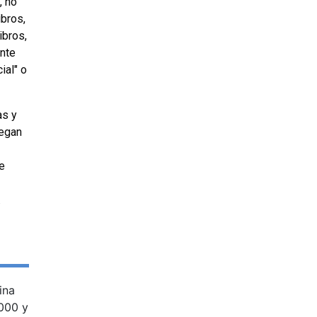
, no
ibros,
ibros,
ente
ial" o
as y
legan
de
.
ina
2000 y