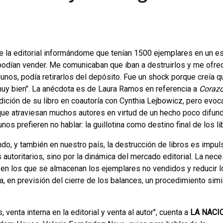
de la editorial informándome que tenían 1500 ejemplares en un e
podían vender. Me comunicaban que iban a destruirlos y me ofre
gunos, podía retirarlos del depósito. Fue un shock porque creía q
muy bien". La anécdota es de Laura Ramos en referencia a
Coraz
edición de su libro en coautoría con Cynthia Lejbowicz, pero evoc
 que atraviesan muchos autores en virtud de un hecho poco difun
nos prefieren no hablar: la guillotina como destino final de los li
do, y también en nuestro país, la destrucción de libros es impu
utoritarios, sino por la dinámica del mercado editorial. La nec
, en los que se almacenan los ejemplares no vendidos y reducir l
 en previsión del cierre de los balances, un procedimiento simi
venta interna en la editorial y venta al autor", cuenta a
LA NACI