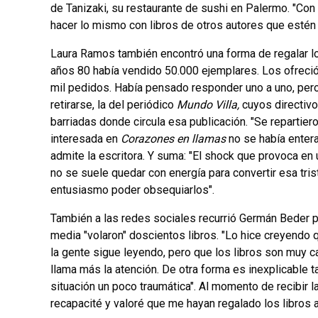
de Tanizaki, su restaurante de sushi en Palermo. "Con 
hacer lo mismo con libros de otros autores que estén 
Laura Ramos también encontró una forma de regalar 
años 80 había vendido 50.000 ejemplares. Los ofreci
mil pedidos. Había pensado responder uno a uno, pero
retirarse, la del periódico
Mundo Villa,
cuyos directivo
barriadas donde circula esa publicación. "Se repartie
interesada en
Corazones en llamas
no se había enter
admite la escritora. Y suma: "El shock que provoca en
no se suele quedar con energía para convertir esa tr
entusiasmo poder obsequiarlos".
También a las redes sociales recurrió Germán Beder 
media "volaron" doscientos libros. "Lo hice creyendo 
la gente sigue leyendo, pero que los libros son muy c
llama más la atención. De otra forma es inexplicable t
situación un poco traumática". Al momento de recibir l
recapacité y valoré que me hayan regalado los libros an