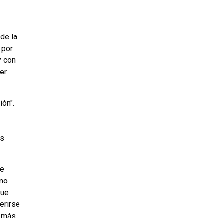
de la
 por
y con
ber
ión".
es
re
 no
que
erirse
s más