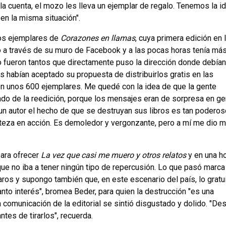
la cuenta, el mozo les lleva un ejemplar de regalo. Tenemos la i
en la misma situación".
los ejemplares de
Corazones en llamas
, cuya primera edición en 
ó a través de su muro de Facebook y a las pocas horas tenía má
 fueron tantos que directamente puso la dirección donde debían
s habían aceptado su propuesta de distribuirlos gratis en las
ron unos 600 ejemplares. Me quedé con la idea de que la gente
ado de la reedición, porque los mensajes eran de sorpresa en gen
 un autor el hecho de que se destruyan sus libros es tan podero
isteza en acción. Es demoledor y vergonzante, pero a mí me dio 
para ofrecer
La vez que casi me muero y otros relatos
y en una ho
que no iba a tener ningún tipo de repercusión. Lo que pasó marca
aros y supongo también que, en este escenario del país, lo gratu
anto interés", bromea Beder, para quien la destrucción "es una
a comunicación de la editorial se sintió disgustado y dolido. "D
tes de tirarlos", recuerda.