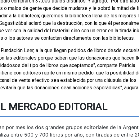
país compraron 37.000 títulos distintos. Y agregó: "Por otro lado
s o malos de gente que decide mudarse y le sobró la mitad de l
dar a la biblioteca; queremos la biblioteca llena de los mejores l
 Sagastizábal aclaró que la destrucción, con la que él personalm
ver con la calidad del material sino con un error en la tirada inic
s o los autores se contactan directamente con las bibliotecas.
Fundación Leer, a la que llegan pedidos de libros desde escuel
 con las editoriales porque saben que las donaciones que hacen l
idadosos del tipo de libros que aceptamos", comparte Patricia
antiene con editores repite un mismo pedido: que la posibilidad 
 canal de venta efectivo sea establecida por una cláusula de los
 y evitaría que las donaciones sean acciones esporádicas", augura
EL MERCADO EDITORIAL
an por mes los dos grandes grupos editoriales de la Argent
iza entre 500 y 700 libros por año, con tiradas de entre 