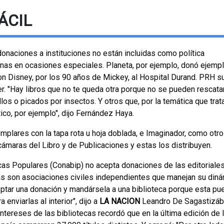
ÁCIL
onaciones a instituciones no están incluidas como política
as en ocasiones especiales. Planeta, por ejemplo, donó ejemp
con Disney, por los 90 años de Mickey, al Hospital Durand. PRH s
eer. "Hay libros que no te queda otra porque no se pueden rescatar
os o picados por insectos. Y otros que, por la temática que trat
o, por ejemplo", dijo Fernández Haya.
mplares con la tapa rota u hoja doblada, e Imaginador, como otr
cámaras del Libro y de Publicaciones y estas los distribuyen.
cas Populares (Conabip) no acepta donaciones de las editoriales
cas son asociaciones civiles independientes que manejan su din
ptar una donación y mandársela a una biblioteca porque esta pu
nviarlas al interior", dijo a
LA NACION
Leandro De Sagastizába
 intereses de las bibliotecas recordó que en la última edición de 