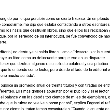
ngido por lo que percibía como un cierto fracaso. Un empleado 
tó consolarme; me dijo que estaba contactando a otros escritores
o los nazis que destruían libros, sino que ellos los reciclaban 
 que, por la seriedad de su interlocutor, se fue convencido de ha
rte.
torial, no destruye ni salda libros, llama a "desacralizar la cuest
ruye un libro como un delincuente porque eso es un disparate.
ener que destruir algunos es un efecto colateral y una práctica
que lo entiendo como lector, pero desde el lado de la editorial 
 tiene mucho sentido".
blica un promedio anual de treinta títulos y con tiradas de ent
erentes. Los más grandes apuestan por el público y si el lector
 el balance y en los depósitos cientos de miles de ejemplares, 
e que la ruleta no vuelve a pasar por ahí", explica Fagnani al ref
ue, por ejemplo, tratan temas coyunturales. "Cuando la apuesta e