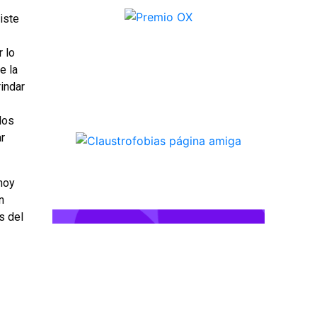
iste
 lo
e la
rindar
los
ar
 hoy
n
s del