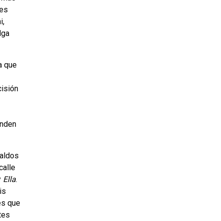
res
i,
lga
a que
cisión
enden
saldos
calle
y
Ella
.
is
es que
tes