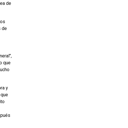
dea de
los
s de
eral",
so que
mucho
ra y
 que
ito
espués