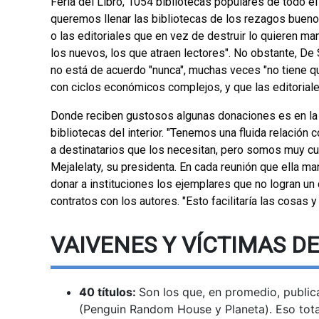
Feria del Libro, 1054 bibliotecas populares de todo el 
queremos llenar las bibliotecas de los rezagos bueno
o las editoriales que en vez de destruir lo quieren man
los nuevos, los que atraen lectores". No obstante, De
no está de acuerdo "nunca", muchas veces "no tiene que 
con ciclos económicos complejos, y que las editoriale
Donde reciben gustosos algunas donaciones es en la 
bibliotecas del interior. "Tenemos una fluida relación
a destinatarios que los necesitan, pero somos muy cu
Mejalelaty, su presidenta. En cada reunión que ella m
donar a instituciones los ejemplares que no logran un
contratos con los autores. "Esto facilitaría las cosas
VAIVENES Y VÍCTIMAS D
40 títulos:
Son los que, en promedio, public
(Penguin Random House y Planeta). Eso total