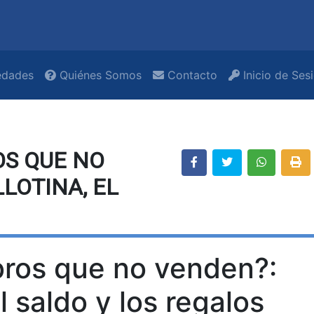
dades
Quiénes Somos
Contacto
Inicio de Ses
OS QUE NO
LOTINA, EL
bros que no venden?:
el saldo y los regalos