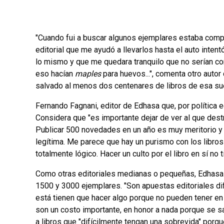
"Cuando fui a buscar algunos ejemplares estaba compu
editorial que me ayudó a llevarlos hasta el auto inten
lo mismo y que me quedara tranquilo que no serían com
eso hacían
maples
para huevos...", comenta otro autor
salvado al menos dos centenares de libros de esa sue
Fernando Fagnani, editor de Edhasa que, por política edi
Considera que "es importante dejar de ver al que dest
Publicar 500 novedades en un año es muy meritorio y t
legítima. Me parece que hay un purismo con los libros 
totalmente lógico. Hacer un culto por el libro en sí no
Como otras editoriales medianas o pequeñas, Edhasa pu
1500 y 3000 ejemplares. "Son apuestas editoriales dif
está tienen que hacer algo porque no pueden tener en
son un costo importante, en honor a nada porque se sab
a libros que "difícilmente tengan una sobrevida" porq