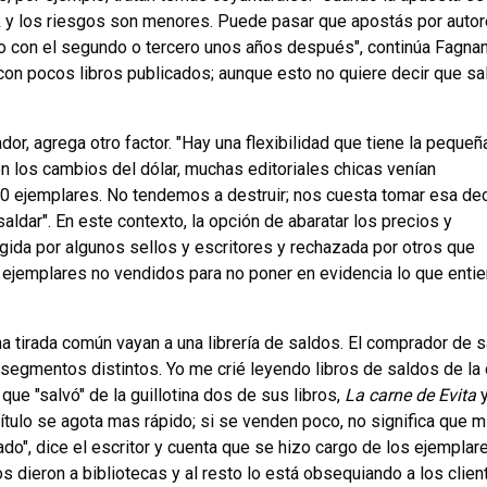
ock y los riesgos son menores. Puede pasar que apostás por auto
no con el segundo o tercero unos años después", continúa Fagnan
con pocos libros publicados; aunque esto no quiere decir que sa
dor, agrega otro factor. "Hay una flexibilidad que tiene la pequeñ
on los cambios del dólar, muchas editoriales chicas venían
0 ejemplares. No tendemos a destruir; nos cuesta tomar esa de
ldar". En este contexto, la opción de abaratar los precios y
legida por algunos sellos y escritores y rechazada por otros que
os ejemplares no vendidos para no poner en evidencia lo que enti
 tirada común vayan a una librería de saldos. El comprador de 
segmentos distintos. Yo me crié leyendo libros de saldos de la 
 que "salvó" de la guillotina dos de sus libros,
La carne de Evita
 título se agota mas rápido; si se venden poco, no significa que m
do", dice el escritor y cuenta que se hizo cargo de los ejemplar
los dieron a bibliotecas y al resto lo está obsequiando a los clien