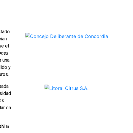
stado
cían
ue el
ones
a una
dido y
bros.
lsada
esidad
os
lar en
ON
la