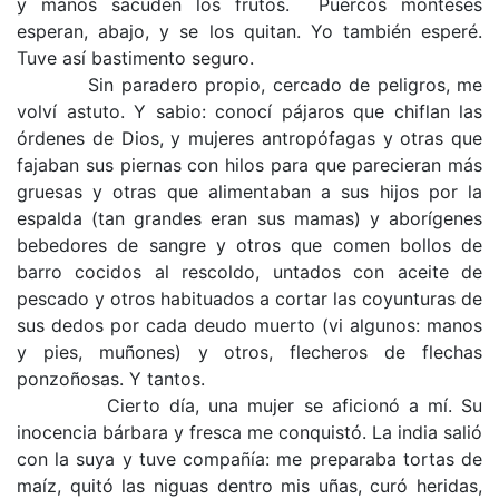
y manos sacuden los frutos. Puercos monteses
esperan, abajo, y se los quitan. Yo también esperé.
Tuve así bastimento seguro.
Sin paradero propio, cercado de peligros, me
volví astuto. Y sabio: conocí pájaros que chiflan las
órdenes de Dios, y mujeres antropófagas y otras que
fajaban sus piernas con hilos para que parecieran más
gruesas y otras que alimentaban a sus hijos por la
espalda (tan grandes eran sus mamas) y aborígenes
bebedores de sangre y otros que comen bollos de
barro cocidos al rescoldo, untados con aceite de
pescado y otros habituados a cortar las coyunturas de
sus dedos por cada deudo muerto (vi algunos: manos
y pies, muñones) y otros, flecheros de flechas
ponzoñosas. Y tantos.
Cierto día, una mujer se aficionó a mí. Su
inocencia bárbara y fresca me conquistó. La india salió
con la suya y tuve compañía: me preparaba tortas de
maíz, quitó las niguas dentro mis uñas, curó heridas,