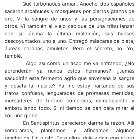
Qué turbonadas arman. Anoche, dos españoles
sacaron arcabuces y mosquetes por ciertos granos de
oro. Vi la sangre de unos y las persignaciones de
otros. Vi también al viejo cacique de una tribu lanzar
con su ánima la última maldición, sus huesos
descoyuntados uno a uno. Entregó máscaras de plata,
áureas coronas, amuletos. Pero el secreto, no. Yo,
temblé.
Algo así como un asco me va entrando, ¿No
aprenderán ya nunca estos hermanos? ¿Jamás
sacudirán este fermento agrio que envenena la sangre
y desata la muerte? Ya me estoy hartando de sus
tratos confusos, lenguaraces de promesas mentidas,
mercaderes de turbios comercios, enmadejando y
embarullando todo. Si ni tiempo se dan para mirar el
sol, una gloria.
En Santispiritus parecieron darme la razón. Allí
sembramos, plantamos y afincamos algunos
rancheríos. Un gusto. Pero ellos, dale y dale con el oro