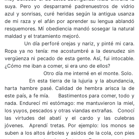
suya. Pero yo desparramé padrenuestros de vidrio
azul y sonrisas, curé heridas según la antigua usanza
de mi raza y el afán por aprender su lengua ablandó
resquemores. Mí obediencia mandó sosegar la natural
maldad y el tratamiento mejoró.
Un día perforé orejas y nariz, y pinté mi cara.
Ropa ya no tenía: me acostumbré a la desnudez sin
vergüenza ni pecado de esta gente. Así, fui intocable.
¿Cómo me iban a comer, si era uno de ellos?
Otro día me interné en el monte. Solo.
En esta tierra de la lujuria y la abundancia,
harta hambre pasé. Calidad de hembra arisca la de
este país, a fe mía. Bastimentos para comer, todo y
nada. Endurecí mi estómago: me mantuvieron la miel,
los yuyos, pescados y otras viandas extrañas. Conocí
las virtudes del abatí y el cardo y las culebras
jóvenes. Aprendí tretas. Por ejemplo: los monos se
suben a los altos árboles y asidos de la cola, con pies