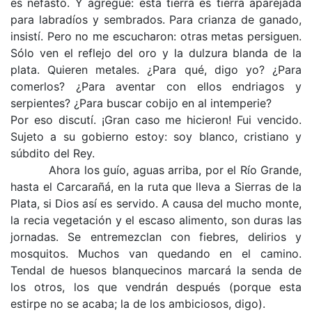
es nefasto. Y agregué: esta tierra es tierra aparejada
para labradíos y sembrados. Para crianza de ganado,
insistí. Pero no me escucharon: otras metas persiguen.
Sólo ven el reflejo del oro y la dulzura blanda de la
plata. Quieren metales. ¿Para qué, digo yo? ¿Para
comerlos? ¿Para aventar con ellos endriagos y
serpientes? ¿Para buscar cobijo en al intemperie?
Por eso discutí. ¡Gran caso me hicieron! Fui vencido.
Sujeto a su gobierno estoy: soy blanco, cristiano y
súbdito del Rey.
Ahora los guío, aguas arriba, por el Río Grande,
hasta el Carcarañá, en la ruta que lleva a Sierras de la
Plata, si Dios así es servido. A causa del mucho monte,
la recia vegetación y el escaso alimento, son duras las
jornadas. Se entremezclan con fiebres, delirios y
mosquitos. Muchos van quedando en el camino.
Tendal de huesos blanquecinos marcará la senda de
los otros, los que vendrán después (porque esta
estirpe no se acaba; la de los ambiciosos, digo).