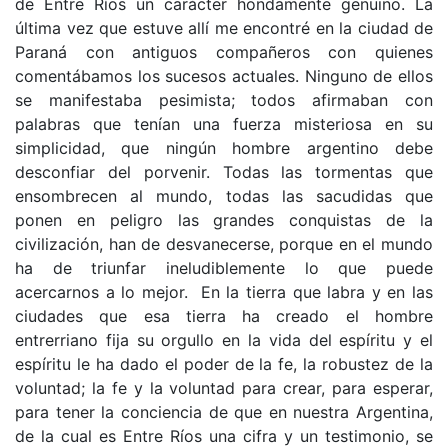
de Entre Ríos un carácter hondamente genuino. La
última vez que estuve allí me encontré en la ciudad de
Paraná con antiguos compañeros con quie­nes
comentábamos los sucesos actuales. Ninguno de ellos
se manifestaba pesimista; todos afirma­ban con
palabras que tenían una fuerza miste­riosa en su
simplicidad, que ningún hombre argen­tino debe
desconfiar del porvenir. Todas las tor­mentas que
ensombrecen al mundo, todas las sacu­didas que
ponen en peligro las grandes conquis­tas de la
civilización, han de desvanecerse, porque en el mundo
ha de triunfar ineludiblemente lo que puede
acercarnos a lo mejor. En la tierra que labra y en las
ciudades que esa tierra ha creado el hombre
entrerriano fija su orgullo en la vida del espíritu y el
espíritu le ha dado el poder de la fe, la robustez de la
voluntad; la fe y la voluntad para crear, para esperar,
para tener la conciencia de que en nuestra Argentina,
de la cual es Entre Ríos una cifra y un testimo­nio, se