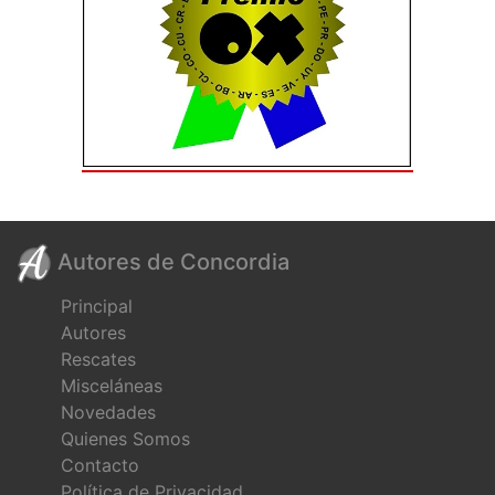
Autores de Concordia
Principal
Autores
Rescates
Misceláneas
Novedades
Quienes Somos
Contacto
Política de Privacidad