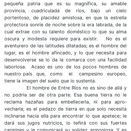
pequeña patria que es su mag­nífica, su amable
provincia, cuadriculada de ríos, bajo un cielo
portentoso, de placidez amistosa, en que la estrella
protectora sonríe de noche sobre la era labrada, de la
cual extrae con su talento doméstico lo que su alma
oscura y modesta re­quiere para existir. No es el
aventurero de las latitudes dilatadas; es el hombre del
lugar, es el hombre afincado, y lo que necesita para
desenvolverse se lo da la comarca con una facilidad
laboriosa. Acaso es uno de los pocos hombres de
nuestro país que, como el campesino europeo,
tiene la imagen del suelo que lo sustenta.
El hombre de Entre Ríos no es sino de allá y
no podría ser de otra parte. Esa buena tierra no le
reclama hazañas para embellecerla, ni para apro­
vecharla; es el pedazo de tierra en que solo nece­sita
inclinarse hacia ella para encontrar lo que apetece; le
dará sus jugos nutricios, lo teñirá con sus fuertes
carmines y le comunicará su solidez armoniosa. Y es