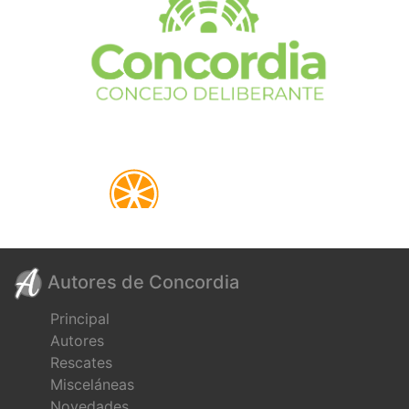
Autores de Concordia
Principal
Autores
Rescates
Misceláneas
Novedades