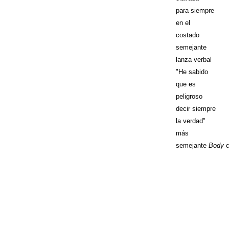
para siempre
en el
costado
semejante
lanza verbal
"He sabido
que es
peligroso
decir siempre
la verdad"
más
semejante
Body
c