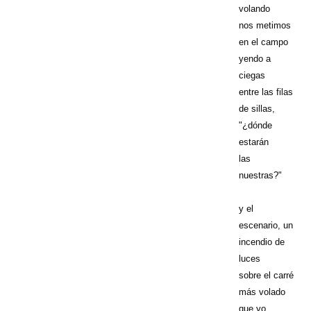
volando
nos metimos
en el campo
yendo a
ciegas
entre las filas
de sillas,
"¿dónde
estarán
las
nuestras?"
y el
escenario, un
incendio de
luces
sobre el carré
más volado
que yo