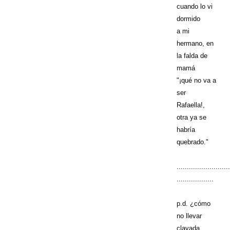
cuando lo vi
dormido
a mi
hermano, en
la falda de
mamá
"¡qué no va a
ser
Rafaella!,
otra ya se
habría
quebrado."
..........................
..................
p.d. ¿cómo
no llevar
clavada