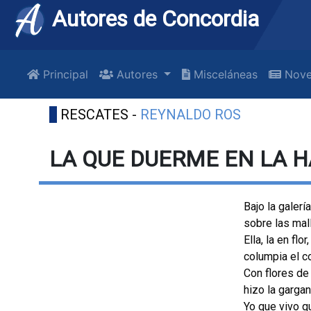
Autores de Concordia
Principal
Autores
Misceláneas
Nove
RESCATES -
REYNALDO ROS
LA QUE DUERME EN LA 
Bajo la galerí
sobre las mall
Ella, la en flor
columpia el c
Con flores de 
hizo la gargan
Yo que vivo q