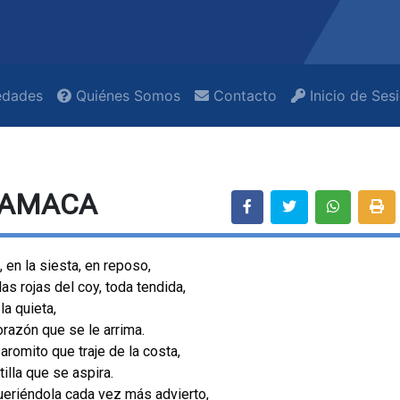
dades
Quiénes Somos
Contacto
Inicio de Ses
HAMACA
a, en la siesta, en reposo,
as rojas del coy, toda tendida,
, la quieta,
orazón que se le arrima.
aromito que traje de la costa,
tilla que se aspira.
ueriéndola cada vez más advierto,