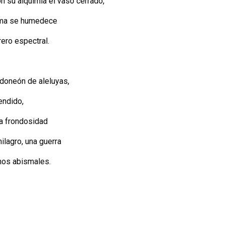
con su alquimia el vaso cerrado,
ima se humedece
ero espectral.
ndoneón de aleluyas,
endido,
a frondosidad
ilagro, una guerra
hos abismales.