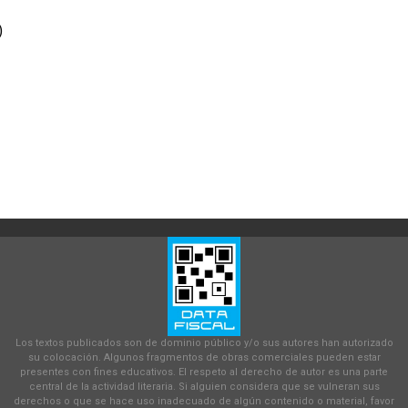
)
Los textos publicados son de dominio público y/o sus autores han autorizado
su colocación. Algunos fragmentos de obras comerciales pueden estar
presentes con fines educativos. El respeto al derecho de autor es una parte
central de la actividad literaria. Si alguien considera que se vulneran sus
derechos o que se hace uso inadecuado de algún contenido o material, favor