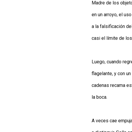
Madre de los objet
en un arroyo, el us
a la falsificación de
casi el límite de l
Luego, cuando regr
flagelante, y con u
cadenas recama es
la boca.
A veces cae empuja