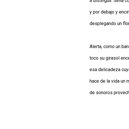
a distinguir. Sella 
y por debajo y enc
desplegando un flor
Alerta, como un ba
toco su girasol enc
esa delicadeza cuy
hace de la vida un m
de sonoros provec