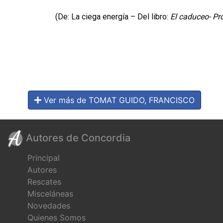
(De: La ciega energía – Del libro:
El caduceo- Pr
Ver más de TOMAT GUIDO, FRANCISCO
Autores de Concordia
Principal
Autores
Rescates
Misceláneas
Novedades
Quienes Somos