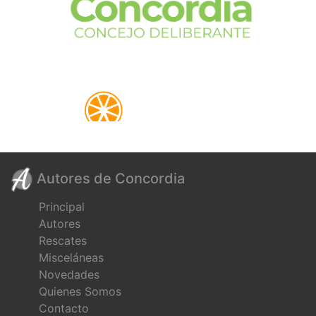
Autores de Concordia
Principal
Autores
Rescates
Misceláneas
Novedades
Quienes Somos
Contacto