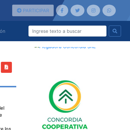
PARTICIPAR
ión
del
e
re los