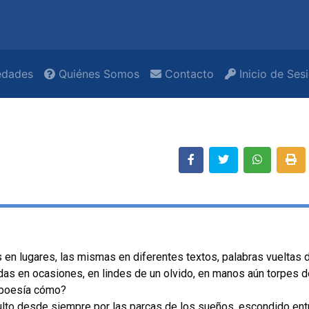
dades
Quiénes Somos
Contacto
Inicio de Ses
s en lugares, las mismas en diferentes textos, palabras vueltas 
das en ocasiones, en lindes de un olvido, en manos aún torpes d
 poesía cómo?
ulto desde siempre por las parcas de los sueños, escondido ent