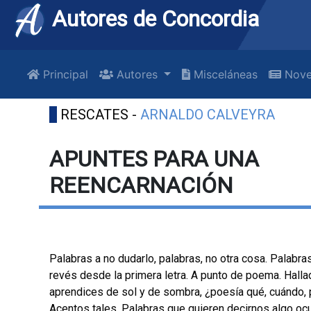
Autores de Concordia
Principal
Autores
Misceláneas
Nove
RESCATES -
ARNALDO CALVEYRA
APUNTES PARA UNA
REENCARNACIÓN
Palabras a no dudarlo, palabras, no otra cosa. Palabra
revés desde la primera letra. A punto de poema. Halla
aprendices de sol y de sombra, ¿poesía qué, cuándo,
Acentos tales. Palabras que quieren decirnos algo oc