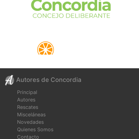
Autores de Concordia
Principal
Autores
Rescates
Misceláneas
Novedades
Quienes Somos
Contacto