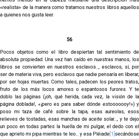
«realista» de la manera como tratamos nuestros libros aquellos
a quienes nos gusta leer.
56
Pocos objetos como el libro despiertan tal senti­miento de
absoluta propiedad. Una vez han caído en nuestras manos, los
libros se convierten en nuestros es­clavos..., esclavos, sí, por
ser de materia viva, pero escla­vos que nadie pensaría en liberar,
por ser hojas muertas. Como tales, padecen los peores tratos,
fruto de los más locos amores o espantosos furores. Y te
doblo las páginas (¡oh, qué herida, cada vez, la visión de la
página doblada!, «¡pero es para saber dónde estooooooy!») y
poso mi taza de café sobre la tapa, esas aureolas, esos
relieves de tosta­das, esas manchas de aceite solar..., y te dejo
un poco en todas partes la huella de mi pulgar, el dedo con el
que aprieto mi pipa mientras te leo... y esa Pléiade
[1]
secándose