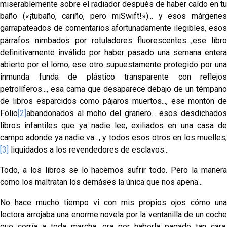
miserablemente sobre el radiador después de haber caído en tu
baño («¡tubaño, cariño, pero miSwift!»)... y esos márgenes
garrapateados de comentarios afortunada­mente ilegibles, esos
párrafos nimbados por rotuladores fluorescentes...,ese libro
definitivamente inválido por haber pasado una semana entera
abierto por el lomo, ese otro supuestamente protegido por una
inmunda funda de plástico transparente con reflejos
petrolíferos..., esa cama que desaparece debajo de un témpano
de libros es­parcidos como pájaros muertos..., ese montón de
Folio
[2]
abandonados al moho del granero... esos desdichados
li­bros infantiles que ya nadie lee, exiliados en una casa de
campo adonde ya nadie va..., y todos esos otros en los muelles,
[3]
liquidados a los revendedores de esclavos...
Todo, a los libros se lo hacemos sufrir todo. Pero la manera
como los maltratan los demáses la única que nos apena...
No hace mucho tiempo vi con mis propios ojos cómo una
lectora arrojaba una enorme novela por la ventanilla de un coche
que corría a toda marcha: era por haberla pagado tan cara,