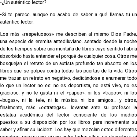
-¿Un auténtico lector?
-Si te parece, aunque no acabo de saber a qué llamas tú un
auténtico lector.
Los más «respetuosos» me describen al mismo Dios Padre,
una especie de eremita antediluviano, sentado desde la noche
de los tiempos sobre una montaña de li­bros cuyo sentido habría
absorbido hasta entender el porqué de cualquier cosa. Otros me
bosquejan el retrato de un autista profundo tan absorto en los
libros que se golpea contra todas las puertas de la vida. Otros
me tra­zan un retrato en negativo, dedicándose a enumerar todo
lo que un lector no es: no es deportista, no está vivo, no es
gracioso, y no le gusta ni el «papeo», ni los «trapos», ni los
«bugas», ni la tele, ni la música, ni los amigos... y otros,
finalmente, más «estrategas», levantan ante su pro­fesor la
estatua académica del lector consciente de los medios
puestos a su disposición por los libros para incre­mentar su
saber y afinar su lucidez. Los hay que mezclan estos diferentes
registros, pero ni uno, ni uno entre todos ellos, se describe a sí