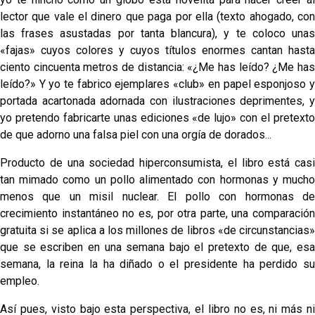
lector que vale el dinero que paga por ella (texto ahogado, con
las frases asustadas por tanta blancura), y te coloco unas
«fajas» cuyos colores y cuyos títulos enormes cantan hasta
ciento cincuenta me­tros de distancia: «¿Me has leído? ¿Me has
leído?» Y yo te fabrico ejemplares «club» en papel esponjoso y
portada acartonada adornada con ilustraciones deprimentes, y
yo pretendo fabricarte unas ediciones «de lujo» con el pre­texto
de que adorno una falsa piel con una orgía de do­rados...
Producto de una sociedad hiperconsumista, el libro está casi
tan mimado como un pollo alimentado con hor­monas y mucho
menos que un misil nuclear. El pollo con hormonas de
crecimiento instantáneo no es, por otra parte, una comparación
gratuita si se aplica a los mi­llones de libros «de circunstancias»
que se escriben en una semana bajo el pretexto de que, esa
semana, la reina la ha diñado o el presidente ha perdido su
empleo.
Así pues, visto bajo esta perspectiva, el libro no es, ni más ni