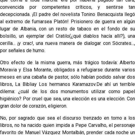
convencida por competentes críticos, y sentirse tan
decepcionada. ¡El padre del novelista Tonino Benacquista llegó
al extremo de fumarsea Platón! Prisio­nero de guerra en algún
lugar de Albania, con un resto de tabaco en el fondo de su
bolsillo, un ejemplar del Cratilo(¿qué diablos hacía allí?), una
cerilla... ¡y crac!, una nueva manera de dialogar con Sócrates...,
por señales de humo.
Otro efecto de la misma guerra, más trágico todavía: Alberto
Moravia y Elsa Morante, obligados a refugiarse durante varios
meses en una cabaña de pastor, sólo ha­bían podido salvar dos
libros, La Bibliay Los hermanos Karamazov.De ahí un terrible
dilema: ¿cuál de los dos monumentos utilizar como papel
higiénico? Por cruel que sea, una elección es una elección. Con
gran dolor de corazón, eligieron.
No, por sagrado que sea el discurso trenzado en torno a los
libros, no ha nacido quien impida a Pepe Carvalho, el personaje
favorito de Manuel Vázquez Montalbán, prender cada noche un