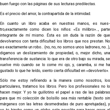
buen fuego con las páginas de sus lecturas predilectas.
Es el precio del amor, la contrapartida de la inti­midad.
En cuanto un libro acaba en nuestras manos, es nues­
tro,exactamente como dicen los niños: «Es milibro»..., parte
integrante de mí mismo. Ésta es sin duda la razón de que
devolvamos con tanta dificultad los libros que nos prestan. No
es exactamente un robo... (no, no, no somos unos ladrones, no...),
digamos un deslizamiento de pro­piedad, o, mejor dicho, una
transferencia de sustancia: lo que era de otro bajo su mirada, se
vuelve mío cuando se lo come mi ojo; y, caramba, si me ha
gustado lo que he leído, siento cierta dificultad en «devolverlo».
Sólo me estoy refiriendo a la manera como nosotros, los
particulares, tratamos los libros. Pero los profesiona­les no lo
hacen mejor. Y yo te guillotino el papel a ras de las palabras
para que mi colección de bolsillo sea más rentable (texto sin
márgenes con las letras desmedradas de puro apretujadas), y
yo te hincho como un globo esta novelita para hacer creer al