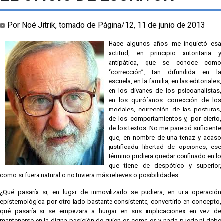
Por Noé Jitrik, tomado de Página/12, 11 de junio de 2013
Hace algunos años me inquietó esa
actitud, en principio autoritaria y
antipática, que se conoce como
“corrección”, tan difundida en la
escuela, en la familia, en las editoriales,
en los divanes de los psicoanalistas,
en los quirófanos: corrección de los
modales, corrección de las posturas,
de los comportamientos y, por cierto,
de los textos. No me pareció suficiente
que, en nombre de una tenaz y acaso
justificada libertad de opciones, ese
término pudiera quedar confinado en lo
que tiene de despótico y superior,
como si fuera natural o no tuviera más relieves o posibilidades.
¿Qué pasaría si, en lugar de inmovilizarlo se pudiera, en una operación
epistemológica por otro lado bastante consistente, convertirlo en concepto,
qué pasaría si se empezara a hurgar en sus implicaciones en vez de
mantenerse en la digna posición de quien es como es y nada puede ni debe