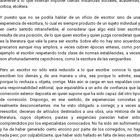
atenerse a lo que intentan imponer ciertas instancias sociales, academias,
crítica, etcétera.
Y puesto que no se podría hablar de un oficio de escritor sino de una
experiencia de escritura, lo cual es siempre producto de un sujeto individual y
en cierto sentido intransferible, el considerar que algo está bien escrito
resulta de una posición, de lo que quien escribe y quien juzga consideran que
es la literatura que vale la pena ser escrita. Sobre ello no hay sino acuerdos
precarios aunque muy amplios, a veces cubren épocas enteras, como por
ejemplo el escribir respetando toda clase de normas establecidas, a veces
son afortunadamente caprichosos, como la escritura de las vanguardias.
Pero un escritor no sólo está reducido a lo que escribe: conoce lo que
escriben los demás y, de una manera u otra, sea porque lo admite, sea
porque lo rechaza u objeta, corrige. Más aún si carga en sus espaldas con
una responsabilidad editorial, que equivaldría a un acto de confianza que la
corrección exterior deposita en quien supone que ha sido capaz del otro tipo
de corrección. Dispongo, en ese sentido, de experiencias concretas y
realmente desconcertantes: me he visto obligado a corregir, y a veces a
reescribir, decenas de artículos destinados a una obra, una Historia de la
literatura, cuyos objetivos, pautas y exigencias parecían haber sido
comprendidos por los especialistas convocados. No ha sido sin sufrimiento
y ha de haber generado cierto encono por parte de los corregidos, no hay
nada peor, por culpabilizante, que haber sido hallado en falta de leso escribir