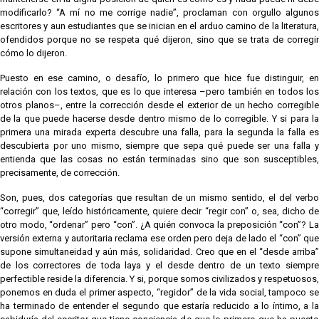
modificarlo? “A mí no me corrige nadie”, proclaman con orgullo algunos
escritores y aun estudiantes que se inician en el arduo camino de la literatura,
ofendidos porque no se respeta qué dijeron, sino que se trata de corregir
cómo lo dijeron.
Puesto en ese camino, o desafío, lo primero que hice fue distinguir, en
relación con los textos, que es lo que interesa –pero también en todos los
otros planos–, entre la corrección desde el exterior de un hecho corregible
de la que puede hacerse desde dentro mismo de lo corregible. Y si para la
primera una mirada experta descubre una falla, para la segunda la falla es
descubierta por uno mismo, siempre que sepa qué puede ser una falla y
entienda que las cosas no están terminadas sino que son susceptibles,
precisamente, de corrección.
Son, pues, dos categorías que resultan de un mismo sentido, el del verbo
“corregir” que, leído históricamente, quiere decir “regir con” o, sea, dicho de
otro modo, “ordenar” pero “con”. ¿A quién convoca la preposición “con”? La
versión externa y autoritaria reclama ese orden pero deja de lado el “con” que
supone simultaneidad y aún más, solidaridad. Creo que en el “desde arriba”
de los correctores de toda laya y el desde dentro de un texto siempre
perfectible reside la diferencia. Y si, porque somos civilizados y respetuosos,
ponemos en duda el primer aspecto, “regidor” de la vida social, tampoco se
ha terminado de entender el segundo que estaría reducido a lo íntimo, a la