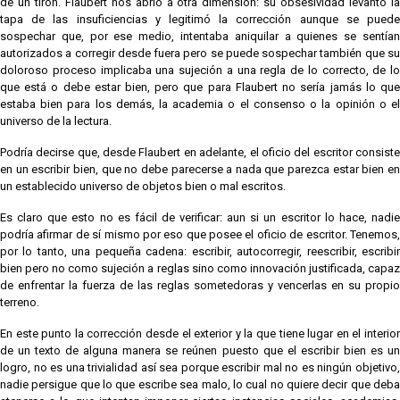
de un tirón. Flaubert nos abrió a otra dimensión: su obsesividad levantó la
tapa de las insuficiencias y legitimó la corrección aunque se puede
sospechar que, por ese medio, intentaba aniquilar a quienes se sentían
autorizados a corregir desde fuera pero se puede sospechar también que su
doloroso proceso implicaba una sujeción a una regla de lo correcto, de lo
que está o debe estar bien, pero que para Flaubert no sería jamás lo que
estaba bien para los demás, la academia o el consenso o la opinión o el
universo de la lectura.
Podría decirse que, desde Flaubert en adelante, el oficio del escritor consiste
en un escribir bien, que no debe parecerse a nada que parezca estar bien en
un establecido universo de objetos bien o mal escritos.
Es claro que esto no es fácil de verificar: aun si un escritor lo hace, nadie
podría afirmar de sí mismo por eso que posee el oficio de escritor. Tenemos,
por lo tanto, una pequeña cadena: escribir, autocorregir, reescribir, escribir
bien pero no como sujeción a reglas sino como innovación justificada, capaz
de enfrentar la fuerza de las reglas sometedoras y vencerlas en su propio
terreno.
En este punto la corrección desde el exterior y la que tiene lugar en el interior
de un texto de alguna manera se reúnen puesto que el escribir bien es un
logro, no es una trivialidad así sea porque escribir mal no es ningún objetivo,
nadie persigue que lo que escribe sea malo, lo cual no quiere decir que deba