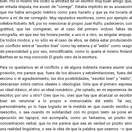
bien. Por lo mismo me costó la amistad de un escritor muy buen amigo que,
en irritada disputa, me acusó de “corregir”. Estaba implícito en su acusación
que me había arrogado méritos como para hacerlo y que ya me tocaría el
turno a mí de ser corregido. Muy reputados escritores, como por ejemplo el
célebre Roberto Arlt, por no mencionar al propio Juan Rulfo, padecieron, con
gratitud, que les corrigieran, en el caso del primero incluso faltas de
ortografía, sin que eso les hiciera perder, a uno ni a otro, su singular empuje.
De todos modos, y no sólo es el caso de ellos, se debía estar produciendo
un conflicto entre el “escribir bien” como ley externa y el “estilo” como rasgo
de personalidad y, por eso, inmodificable, como lo quería el mismo Roland
Barthes en su muy conocido El grado cero de la escritura.
Para no quedarnos en el conflicto y de alguna indirecta manera asumir una
posición, me parece que, fuera de los abusos y extralimitaciones, fuera del
encono o el agradecimiento, las dos posibilidades, “escribir bien” y “estilo”,
descansan sobre ciertos ideales o ideologías. Diría que el primero expresa
un ideal clásico, el otro un ideal romántico. ¿He optado, en mi experiencia de
escritor, por uno u otro? Creo que no, creo que hay que alcanzar un escribir
bien sin renunciar a lo propio e irrenunciable del estilo. Tal vez,
personalmente, yo lo haya logrado en la medida en que cuando escribo y
reescribo, o sea cuando mi solidaridad con mi propio texto se pone en
ejecución sin tapujos, me acompaña, como un fantasma, un prurito de
concentración verbal, que no me parece que sea en verdad un prurito sino
una realidad lingüística, o sea la idea de que la palabra que usamos –o que