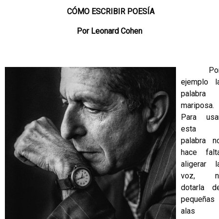
CÓMO ESCRIBIR POESÍA
Por Leonard Cohen
Po
ejemplo l
palabra
mariposa.
Para usa
esta
palabra n
hace falt
aligerar l
voz, n
dotarla d
pequeñas
alas