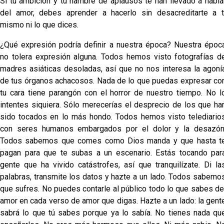
Si tu ambición y tu hambre de aplausos te han llevado a habla
del amor, debes aprender a hacerlo sin desacreditarte a t
mismo ni lo que dices.
¿Qué expresión podría definir a nuestra época? Nuestra époc
no tolera expresión alguna. Todos hemos visto fotografías d
madres asiáticas desoladas, así que no nos interesa la agoní
de tus órganos achacosos. Nada de lo que puedas expresar co
tu cara tiene parangón con el horror de nuestro tiempo. No l
intentes siquiera. Sólo merecerías el desprecio de los que ha
sido tocados en lo más hondo. Todos hemos visto telediario
con seres humanos embargados por el dolor y la desazón
Todos sabemos que comes como Dios manda y que hasta t
pagan para que te subas a un escenario. Estás tocando par
gente que ha vivido catástrofes, así que tranquilízate. Di la
palabras, transmite los datos y hazte a un lado. Todos sabemo
que sufres. No puedes contarle al público todo lo que sabes de
amor en cada verso de amor que digas. Hazte a un lado: la gent
sabrá lo que tú sabes porque ya lo sabía. No tienes nada qu