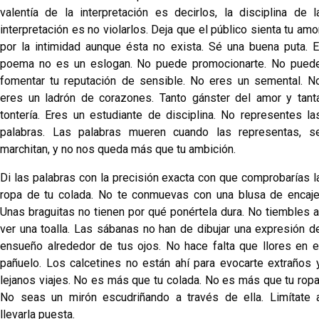
valentía de la interpretación es decirlos, la disciplina de l
interpretación es no violarlos. Deja que el público sienta tu amo
por la intimidad aunque ésta no exista. Sé una buena puta. E
poema no es un eslogan. No puede promocionarte. No pued
fomentar tu reputación de sensible. No eres un semental. N
eres un ladrón de corazones. Tanto gánster del amor y tant
tontería. Eres un estudiante de disciplina. No representes la
palabras. Las palabras mueren cuando las representas, s
marchitan, y no nos queda más que tu ambición.
Di las palabras con la precisión exacta con que comprobarías l
ropa de tu colada. No te conmuevas con una blusa de encaje
Unas braguitas no tienen por qué ponértela dura. No tiembles a
ver una toalla. Las sábanas no han de dibujar una expresión d
ensueño alrededor de tus ojos. No hace falta que llores en e
pañuelo. Los calcetines no están ahí para evocarte extraños 
lejanos viajes. No es más que tu colada. No es más que tu ropa
No seas un mirón escudriñando a través de ella. Limítate 
llevarla puesta.