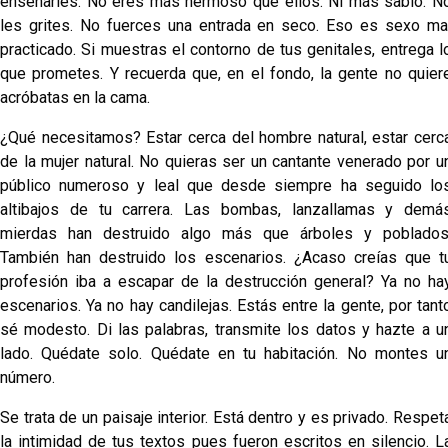
enseñarles. No eres más hermoso que ellos. Ni más sabio. N
les grites. No fuerces una entrada en seco. Eso es sexo ma
practicado. Si muestras el contorno de tus genitales, entrega l
que prometes. Y recuerda que, en el fondo, la gente no quier
acróbatas en la cama.
¿Qué necesitamos? Estar cerca del hombre natural, estar cerc
de la mujer natural. No quieras ser un cantante venerado por u
público numeroso y leal que desde siempre ha seguido lo
altibajos de tu carrera. Las bombas, lanzallamas y demá
mierdas han destruido algo más que árboles y poblados
También han destruido los escenarios. ¿Acaso creías que t
profesión iba a escapar de la destrucción general? Ya no ha
escenarios. Ya no hay candilejas. Estás entre la gente, por tant
sé modesto. Di las palabras, transmite los datos y hazte a u
lado. Quédate solo. Quédate en tu habitación. No montes u
número.
Se trata de un paisaje interior. Está dentro y es privado. Respet
la intimidad de tus textos pues fueron escritos en silencio. L