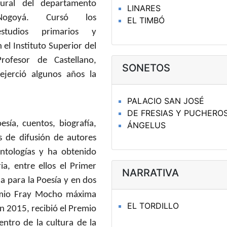
rural del departamento
LINARES
Nogoyá. Cursó los
EL TIMBÓ
estudios primarios y
 el Instituto Superior del
ofesor de Castellano,
SONETOS
ejerció algunos años la
PALACIO SAN JOSÉ
DE FRESIAS Y PUCHERO
sía, cuentos, biografía,
ÁNGELUS
s de difusión de autores
antologías y ha obtenido
a, entre ellos el Primer
NARRATIVA
a para la Poesía y en dos
remio Fray Mocho máxima
EL TORDILLO
En 2015, recibió el Premio
entro de la cultura de la