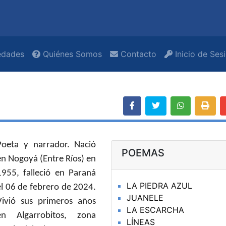
dades
Quiénes Somos
Contacto
Inicio de Ses
P
oeta y narrador. Nació
POEMAS
en Nogoyá (Entre Ríos) en
1955, falleció en Paraná
LA PIEDRA AZUL
el 06 de febrero de 2024.
JUANELE
Vivió sus primeros años
LA ESCARCHA
en Algarrobitos, zona
LÍNEAS