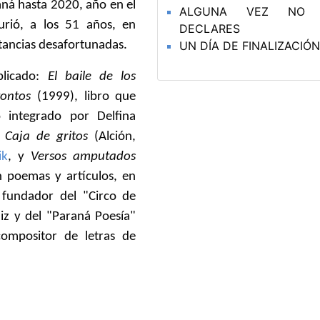
ná hasta 2020, año en el
ALGUNA VEZ NO
rió, a los 51 años, en
DECLARES
tancias desafortunadas.
UN DÍA DE FINALIZACIÓ
blicado:
El baile de los
tontos
(1999), libro que
 integrado por Delfina
;
Caja de gritos
(Alción,
ik
, y
Versos amputados
n poemas y artículos, en
 fundador del "Circo de
iz y del "Paraná Poesía"
ompositor de letras de