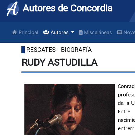
Autores de Concordia
Principal
Autores
Misceláneas
Nove
RESCATES - BIOGRAFÍA
RUDY ASTUDILLA
Conrado
profeso
de la 
Entre
nacim
entrerr