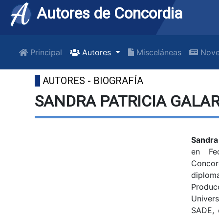
Autores de Concordia
Principal
Autores
Misceláneas
Nove
AUTORES - BIOGRAFÍA
SANDRA PATRICIA GALA
Sandra
en Fe
Conco
dipl
Produ
Univer
SADE, 