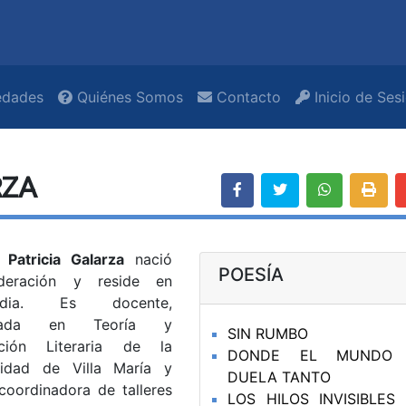
dades
Quiénes Somos
Contacto
Inicio de Ses
RZA
 Patricia Galarza
nació
POESÍA
deración y reside en
rdia. Es docente,
omada en Teoría y
SIN RUMBO
cción Literaria de la
DONDE EL MUNDO
sidad de Villa María y
DUELA TANTO
coordinadora de talleres
LOS HILOS INVISIBLES