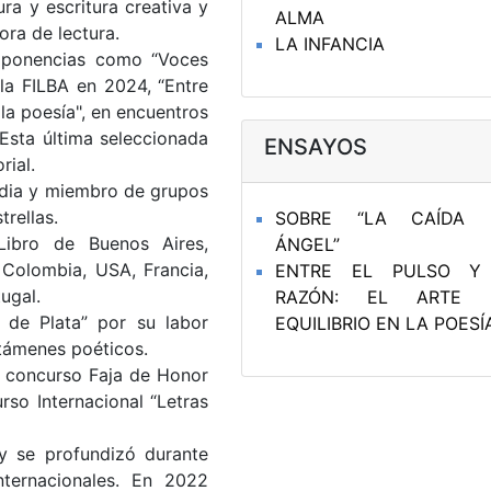
ura y escritura creativa y
ALMA
ra de lectura.
LA INFANCIA
 ponencias como “Voces
 la FILBA en 2024, “Entre
n la poesía", en encuentros
. Esta última seleccionada
ENSAYOS
rial.
rdia y miembro de grupos
trellas.
SOBRE “LA CAÍDA 
Libro de Buenos Aires,
ÁNGEL”
 Colombia, USA, Francia,
ENTRE EL PULSO Y
tugal.
RAZÓN: EL ARTE 
 de Plata” por su labor
EQUILIBRIO EN LA POESÍ
rtámenes poéticos.
 concurso Faja de Honor
so Internacional “Letras
y se profundizó durante
nternacionales. En 2022