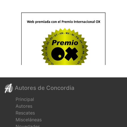
Autores de Concordia
Principal
Autores
Rescates
Misceláneas
Novedades