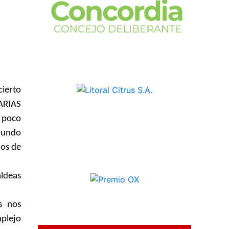
cierto
RARIAS
s poco
 mundo
nos de
ldeas
s nos
mplejo