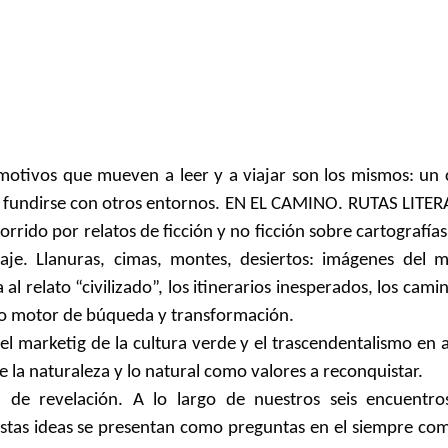
otivos que mueven a leer y a viajar son los mismos: un 
 de fundirse con otros entornos. EN EL CAMINO. RUTAS LITE
rrido por relatos de ficción y no ficción sobre cartografía
isaje. Llanuras, cimas, montes, desiertos: imágenes del
l relato “civilizado”, los itinerarios inesperados, los cami
omo motor de búqueda y transformación.
rketig de la cultura verde y el trascendentalismo en a
e la naturaleza y lo natural como valores a reconquistar.
 de revelación. A lo largo de nuestros seis encuentro
tas ideas se presentan como preguntas en el siempre co