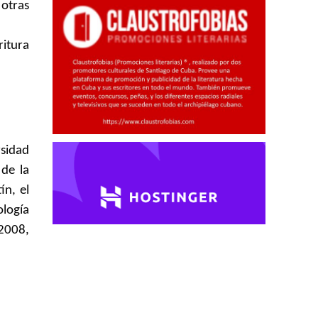
 otras
ritura
rsidad
 de la
ín, el
ología
(2008,