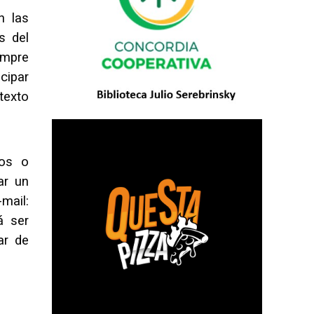
n las
s del
empre
cipar
texto
sos o
ar un
ail:
á ser
ar de