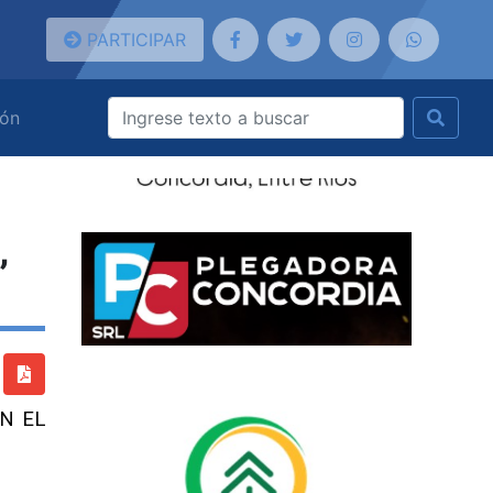
PARTICIPAR
ión
,
EN EL