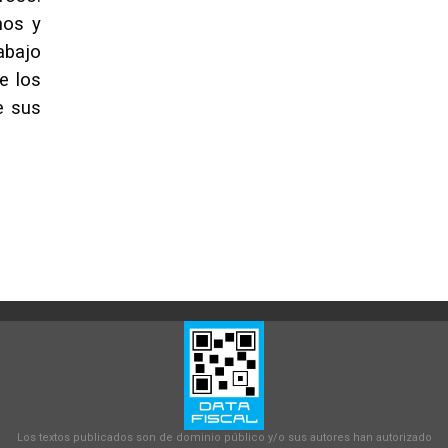
nos y
rabajo
e los
e sus
Los textos publicados son de dominio público y/o sus autores han autorizado