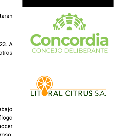
tarán
23. A
otros
abajo
álogo
nocer
eroso.