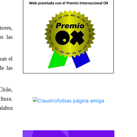
tores,
n las
man el
de las
hile,
ltura.
alabra