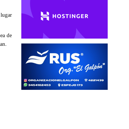
 lugar
dea de
pan.