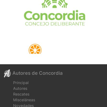
Autores de Concordia
Principal
Autores
Rescates
Misceláneas
Novedades