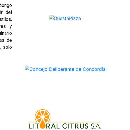
opongo
ir del
tilos,
res y
inario
nas de
, solo