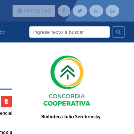
PARTICIPAR
ión
encial
emos a