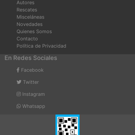
Autores
Rescates
Misceláneas
Novedades
Quienes Somos
Contacto
Política de Privacidad
En Redes Sociales
Facebook
Twitter
Instagram
Whatsapp