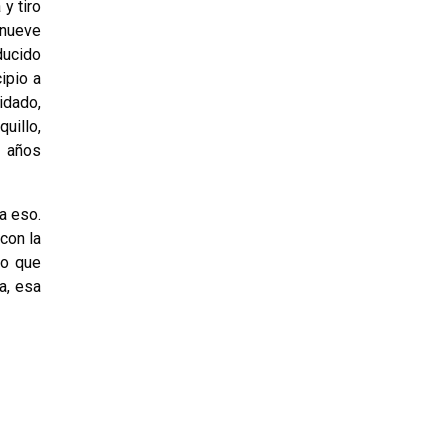
y tiro
 nueve
ducido
ipio a
idado,
uillo,
s años
a eso.
con la
Lo que
a, esa