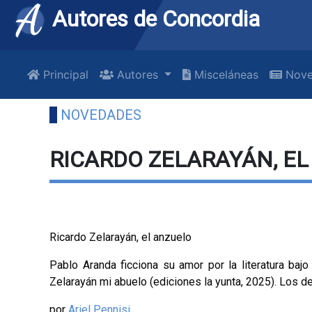
Autores de Concordia
Principal
Autores
Misceláneas
Nove
NOVEDADES
RICARDO ZELARAYÁN, E
Ricardo Zelarayán, el anzuelo
Pablo Aranda ficciona su amor por la literatura bajo 
Zelarayán mi abuelo (ediciones la yunta, 2025). Los d
por
Ariel Pennisi