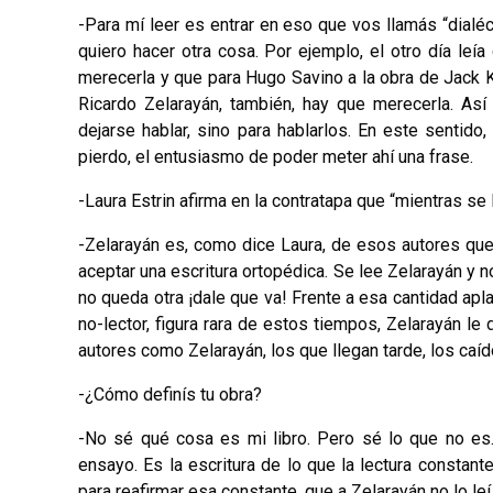
-Para mí leer es entrar en eso que vos llamás “dialéc
quiero hacer otra cosa. Por ejemplo, el otro día le
merecerla y que para Hugo Savino a la obra de Jack 
Ricardo Zelarayán, también, hay que merecerla. Así
dejarse hablar, sino para hablarlos. En este sentido
pierdo, el entusiasmo de poder meter ahí una frase.
-Laura Estrin afirma en la contratapa que “mientras s
-Zelarayán es, como dice Laura, de esos autores que n
aceptar una escritura ortopédica. Se lee Zelarayán y n
no queda otra ¡dale que va! Frente a esa cantidad apl
no-lector, figura rara de estos tiempos, Zelarayán le 
autores como Zelarayán, los que llegan tarde, los caído
-¿Cómo definís tu obra?
-No sé qué cosa es mi libro. Pero sé lo que no es.
ensayo. Es la escritura de lo que la lectura constan
para reafirmar esa constante, que a Zelarayán no lo leí