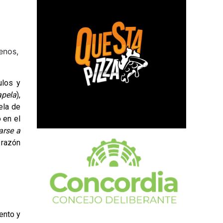
enos,
ulos y
apela
),
ela de
 en el
arse a
 razón
ento y