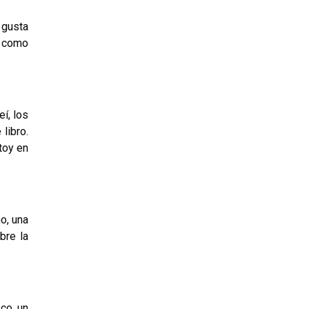
 gusta
, como
í, los
libro.
toy en
o, una
bre la
sco un