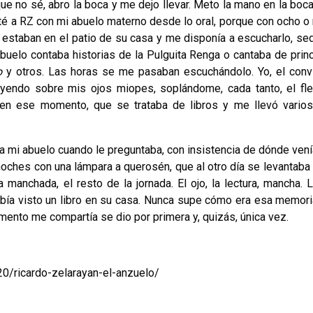
 no sé, abro la boca y me dejo llevar. Meto la mano en la boca 
 até a RZ con mi abuelo materno desde lo oral, porque con ocho o
 estaban en el patio de su casa y me disponía a escucharlo, se
buelo contaba historias de la Pulguita Renga o cantaba de princ
o
y otros. Las horas se me pasaban escuchándolo. Yo, el conv
cayendo sobre mis ojos miopes, soplándome, cada tanto, el fleq
, en ese momento, que se trataba de libros y me llevó vario
ía mi abuelo cuando le preguntaba, con insistencia de dónde vení
noches con una lámpara a querosén, que al otro día se levantaba 
 manchada, el resto de la jornada. El ojo, la lectura, mancha. 
bía visto un libro en su casa. Nunca supe cómo era esa memori
mento me compartía se dio por primera y, quizás, única vez.
0/ricardo-zelarayan-el-anzuelo/