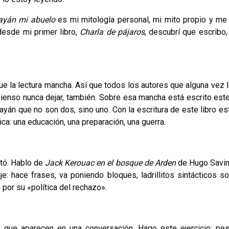
ayán mi abuelo
es mi mitología personal, mi mito propio y me
 desde mi primer libro,
Charla de pájaros
, descubrí que escribo
ue la lectura mancha. Así que todos los autores que alguna vez le
pienso nunca dejar, también. Sobre esa mancha está escrito este 
ayán que no son dos, sino uno. Con la escritura de este libro es
ica: una educación, una preparación, una guerra.
ctó. Hablo de
Jack Kerouac en el bosque de Arden
de Hugo Savin
e: hace frases, va poniendo bloques, ladrillitos sintácticos so
or su «política del rechazo».
es que aparecen en una conversación. Hago este ejercicio: pe