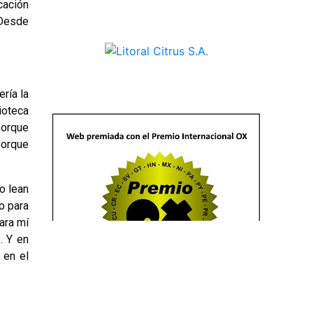
cación
 Desde
ría la
ioteca
porque
porque
o lean
o para
para mí
. Y en
 en el