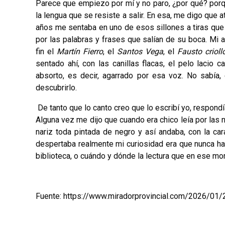
Parece que empiezo por mí y no paro, ¿por qué? porque
la lengua que se resiste a salir. En esa, me digo que
años me sentaba en uno de esos sillones a tiras que
por las palabras y frases que salían de su boca. Mi a
fin el
Martín Fierro
, el
Santos Vega
, el
Fausto crioll
sentado ahí, con las canillas flacas, el pelo lacio 
absorto, es decir, agarrado por esa voz. No sabía
descubrirlo.
De tanto que lo canto creo que lo escribí yo, respond
Alguna vez me dijo que cuando era chico leía por las 
nariz toda pintada de negro y así andaba, con la cara
despertaba realmente mi curiosidad era que nunca ha
biblioteca, o cuándo y dónde la lectura que en ese mo
Fuente: https://www.miradorprovincial.com/2026/01/2