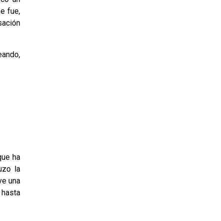
e fue,
sación
eando,
que ha
uzo la
ye una
 hasta