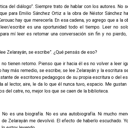
tica del diálogo”. Siempre trato de hablar con los autores. No s
ía que para Emilio Sánchez Ortiz a la obra de Néstor Sánchez h
Kerouac hay que merecerla. En esa cadena, yo agrego que a la o
 leer/escribir es una oportunidad todo el tiempo. Leer no sol
, para mí leer es retomar una conversación sin fin y no pierdo,
e lee Zelarayán, se escribe”. ¿Qué pensás de eso?
o tienen retorno. Pienso que ir hacia él es no volver a leer igu
o hay más remedio, se escribe; se lee Zelarayán y la escritura se
astante de escritores pedagogos de su propia escritura o del esc
da al lector, aire, le da lo que él nunca tuvo, espacio. Me gustan
s del catre, no, mejor los que se caen de la biblioteca.
 No es una biografía. No es una autobiografía. Ni mucho men
te de Zelarayán me devolvió. El efecto de haberlo escuchado. Yo
, lo estoy leyendo.