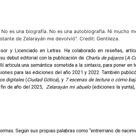
s. No es una biografía. No es una autobiografía. Ni mucho m
nstante de Zelarayán me devolvió". Credit: Gentileza.
or y Licenciado en Letras. Ha colaborado en reseñas, artíc
u debut editorial con la publicación de
Charla de pájaros
(
A C
lí articula una semántica sometida a la sintaxis, para poner en t
evisiones para las ediciones del año 2021 y 2022. También publicó
os digitales
(
Ciudad Gótica
), y
7 escenas de lectura o cómo baj
 fin de año del 2025,
Zelarayán mi abuelo
(ediciones la yunta),
formas. Según sus propias palabras como “entrerriano de nacimi