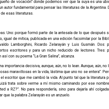
iagueño de vocación” donde podemos ver que la suya es una ubi
n autor fundamental para pensar las literaturas de la Argentina.
de esas literaturas.
deas. Uno: porque formó parte de la antesala de lo que después se
, igual de mítica, publicada en una edición facsimilar por la Bibl
valdo Lamborghini, Ricardo Zelarayán y Luis Gusmán. Dos: 
ertos escritores y para un nicho reducido de lectores. Tres: 
 así con su poema “La Gran Salina”, alcanza.
 importancia decisiva, aunque, aún, no lo lean. Aunque, aún, no l
osas maravillosas en la vida, lástima que uno no se entera”. Per
el escritor que me cambió la vida. Al punto tal que la literatura 
 quizá trata sobre verme a mí mismo caminando por ese nombre
ted a RZ?”. No para responderla, sino para dejarla ahí colgada
r que la palabra Zelarayán es un anzuelo.