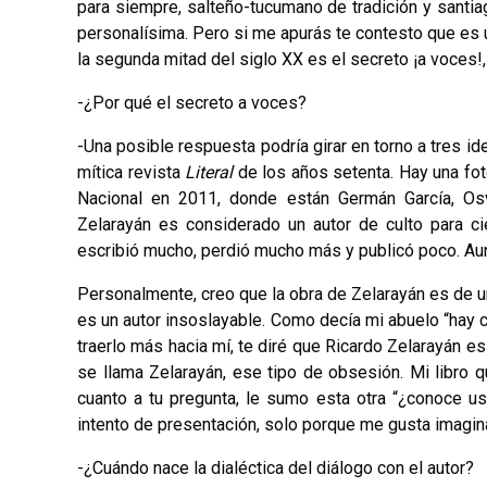
para siempre, salteño-tucumano de tradición y sant
personalísima. Pero si me apurás te contesto que es u
la segunda mitad del siglo XX es el secreto ¡a voces!, 
-¿Por qué el secreto a voces?
-Una posible respuesta podría girar en torno a tres i
mítica revista
Literal
de los años setenta. Hay una foto
Nacional en 2011, donde están Germán García, Os
Zelarayán es considerado un autor de culto para ci
escribió mucho, perdió mucho más y publicó poco. Aun
Personalmente, creo que la obra de Zelarayán es de una
es un autor insoslayable. Como decía mi abuelo “hay c
traerlo más hacia mí, te diré que Ricardo Zelarayán es 
se llama Zelarayán, ese tipo de obsesión. Mi libro
cuanto a tu pregunta, le sumo esta otra “¿conoce us
intento de presentación, solo porque me gusta imagina
-¿Cuándo nace la dialéctica del diálogo con el autor?