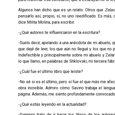
Algunos han dicho que es un relato. Otros que
Zelar
pensarlo así, propio, sí, no uno reedificado. Es más,
dice Milita Molina, para escribir.
-¿Qué autores te influenciaron en la escritura?
-Suelo decir, apelando a una anécdota de mi abuelo, q
que dejé de leer, los que aún no llegué y los que no 
Indefectible y principalmente sobre mi abuelo y Zelar
lo que llamo, en palabras de Shklovski, mi tercera fábr
-¿Cuál fue el último libro que leíste?
-No sé si es el último, pero sí fue el que más me afe
obra increíble. Admiro cómo Savino trabaja el lenguaj
página. Además, me siento profundamente convocado p
-¿Qué estás leyendo en la actualidad?
-Siempre trato de ir hacia los libros de los autor