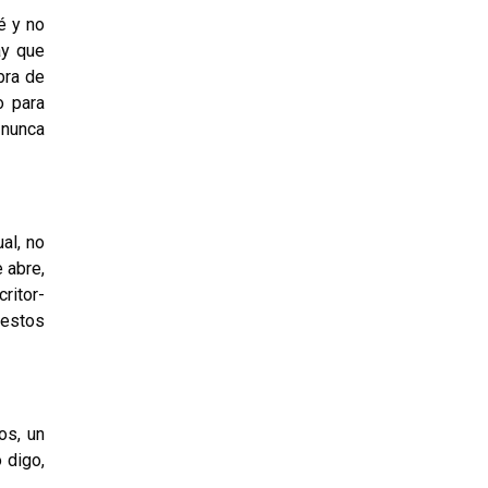
é y no
ay que
bra de
o para
 nunca
al, no
 abre,
ritor-
 estos
os, un
 digo,