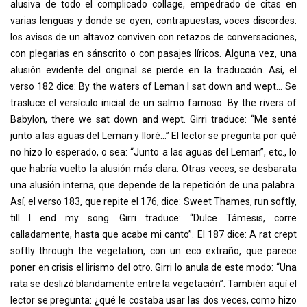
alusiva de todo el complicado collage, empedrado de citas en
varias lenguas y donde se oyen, contrapuestas, voces discordes:
los avisos de un altavoz conviven con retazos de conversaciones,
con plegarias en sánscrito o con pasajes líricos. Alguna vez, una
alusión evidente del original se pierde en la traducción. Así, el
verso 182 dice: By the waters of Leman I sat down and wept... Se
trasluce el versículo inicial de un salmo famoso: By the rivers of
Babylon, there we sat down and wept. Girri traduce: “Me senté
junto a las aguas del Leman y lloré...” El lector se pregunta por qué
no hizo lo esperado, o sea: “Junto a las aguas del Leman”, etc., lo
que habría vuelto la alusión más clara. Otras veces, se desbarata
una alusión interna, que depende de la repetición de una palabra.
Así, el verso 183, que repite el 176, dice: Sweet Thames, run softly,
till I end my song. Girri traduce: “Dulce Támesis, corre
calladamente, hasta que acabe mi canto”. El 187 dice: A rat crept
softly through the vegetation, con un eco extraño, que parece
poner en crisis el lirismo del otro. Girri lo anula de este modo: “Una
rata se deslizó blandamente entre la vegetación”. También aquí el
lector se pregunta: ¿qué le costaba usar las dos veces, como hizo