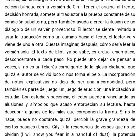
edición bilingüe con la versión de Girri. Tener el original al frente,
decisión honrada, somete al traductor a la prueba constante de su
condición subalterna, pero también ayuda a crear la ilusión de un
diálogo o de un vaivén provechoso. El lector se siente invitado a
usar la traducción como un camino hacia el texto, el lector va y
viene de uno a otra. Cuesta imaginar, después, cómo sería leer la
versión sola. El texto de Eliot, ya se sabe, es arduo, enigmático,
desconcertante a cada paso. No puede uno dejar de pensar a
veces, si no es un feligrés comulgante de la iglesia eliotiana, que
quizá el autor se volvió loco o nos toma el pelo. La incorporación
de notas explicativas no deja de ser una incomodidad, pero
también es parte del juego: un juego de erudición, una incitación al
estudio. Con estudio y paciencia, el lector puede ir vinculando las
alusiones y símbolos que acaso entorpecían su lectura, hasta
descubrir algunos de los hilos que componen la trama. Si no lo
hace, puede no obstante, quizá, percibir la grave grandeza de
ciertos pasajes (Unreal City...), la resonancia de versos que no se
olvidan (I will show you fear in a handful of dust), la potencia