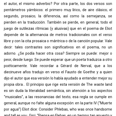
el autor, el mismo adverbio? Por otra parte, los dos versos son
pentámetros yámbicos: el primero muy lírico, de aire clásico; el
segundo, prosaico; la diferencia, así como la semejanza, se
pierden en la traducción. También se pierde, en general, todo el
juego de sutilezas rítmicas (y alusivas) que en el poema de Eliot
depende de la alternancia de metros tradicionales con el verso
libre y con la cita prosaica o mántrica o de la canción popular. Vale
decir: tales contrastes son significativos en el poema, no un
adorno. ¿Se podía hacer otra cosa? Siempre se puede: mejor o
peor, desde luego. Se puede esperar que un poeta traduzca a otro
poéticamente. Vale recordar a Gérard de Nerval, que a los
diecinueve años tradujo en verso el Fausto de Goethe y a quien
dijo el autor que esa versión lo había ayudado a entender mejor su
propia obra... El principio que rige esta versión de The waste land
es sin duda la literalidad semántica, sin atención a los aspectos
“musicales”, a las resonancias del texto; esa regla se cumple en
general, aunque no falte alguna excepción: en la parte IV (“Muerte
por agua”) Eliot dice: Consider Phlebas, who was once handsome
and tall as you. Girri: “Piensa en Flebas, en un tiempo tan apuesto y