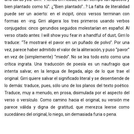
bien plantado como tú”. ¿“Bien plantado”...? La falta de literalidad
puede ser un acierto: en el incipit, cinco versos terminan con
formas en -ing; Girri aligera los tres primeros usando verbos
conjugados: cinco gerundios seguidos molestarían en español. Al
verso citado antes: I will show you fear in a handful of dust, Girri lo
traduce: “Te mostraré el pavor en un puñado de polvo”. Por una
vez, parece haber admitido el valor de la aliteración, y puso “pavor”
en vez de (simplemente) “miedo”. No se lea todo esto como una
crítica ingrata. Una traducción de poesía es un naufragio que
intenta salvar, en la lengua de llegada, algo de lo que trae el
original. Girri quiere salvar el significado literal y se desentiende de
lo demás: traduce, pues, sólo uno de los planos del texto poético.
Traduce, muy a menudo, en prosa, disimulada por el aspecto del
verso o versículo. Como camino hacia el original, su versión me
parece válida y digna de gratitud; que merezca leerse como
sucedáneo del original, lo niego, sin demasiada furia o pena.