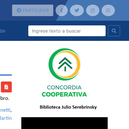
PARTICIPAR
ión
ibro.
netti
,
artín