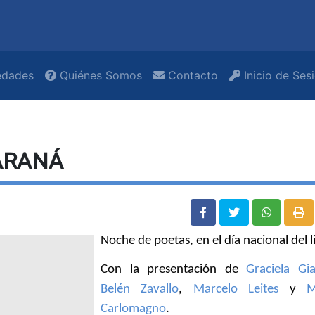
dades
Quiénes Somos
Contacto
Inicio de Ses
ARANÁ
Noche de poetas, en el día nacional del l
Con la presentación de
Graciela Gia
Belén Zavallo
,
Marcelo Leites
y
M
Carlomagno
.