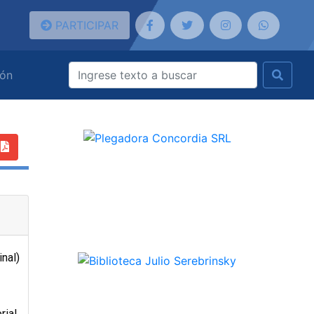
PARTICIPAR
ión
inal)
rial