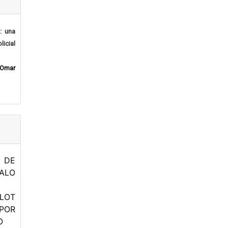
t: una
icial
 Omar
A DE
ALO
LOT
 POR
O