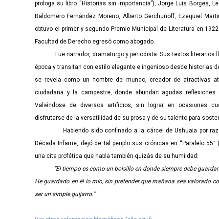
prologa su libro “Historias sin importancia”), Jorge Luis Borges, Le
Baldomero Fernández Moreno, Alberto Gerchunoff, Ezequiel Marti
obtuvo el primer y segundo Premio Municipal de Literatura en 192
Facultad de Derecho egresó como abogado.
Fue narrador, dramaturgo y periodista. Sus textos literarios ll
época y transitan con estilo elegante e ingenioso desde historias d
se revela como un hombre de mundo, creador de atractivas at
ciudadana y la campestre, donde abundan agudas reflexiones 
Valiéndose de diversos artificios, sin lograr en ocasiones c
disfrutarse de la versatilidad de su prosa y de su talento para sosten
Habiendo sido confinado a la cárcel de Ushuaia por razone
Década Infame, dejó de tal periplo sus crónicas en “Paralelo 55° (D
una cita profética que habla también quizás de su humildad:
“El tiempo es como un bolsillo en donde siempre debe guardar
He guardado en él lo mío, sin pretender que mañana sea valorado c
ser un simple guijarro.”