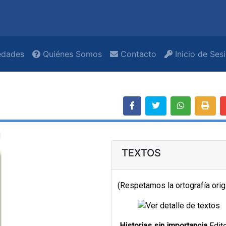
dades
Quiénes Somos
Contacto
Inicio de Ses
I
TEXTOS
(Respetamos la ortografía orig
Historias sin importancia
Edito