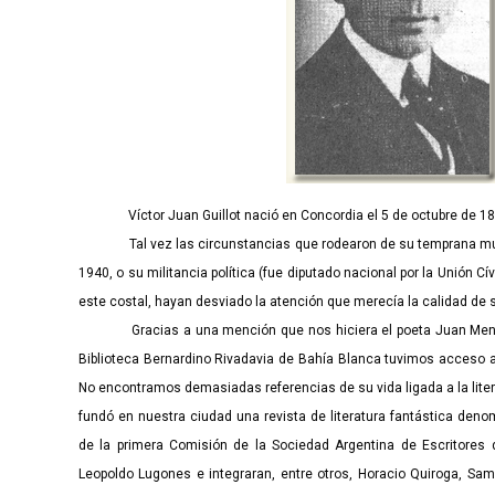
Víctor Juan Guillot nació en Concordia el 5 de octubre de 1
Tal vez las circunstancias que rodearon de su temprana muer
1940, o su militancia política (fue diputado nacional por la Unión Cí
este costal, hayan desviado la atención que merecía la calidad de 
Gracias a una mención que nos hiciera el poeta Juan Meneguí
Biblioteca Bernardino Rivadavia de Bahía Blanca tuvimos acceso a
No encontramos demasiadas referencias de su vida ligada a la lite
fundó en nuestra ciudad una revista de literatura fantástica deno
de la primera Comisión de la Sociedad Argentina de Escritores 
Leopoldo Lugones e integraran, entre otros, Horacio Quiroga, Sa