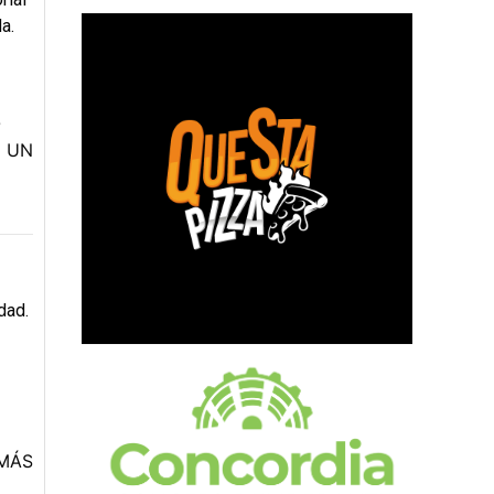
a.
O
 UN
dad.
MÁS