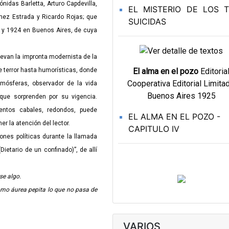
ónidas Barletta, Arturo Capdevilla,
EL MISTERIO DE LOS 
nez Estrada y Ricardo Rojas; que
SUICIDAS
2 y 1924 en Buenos Aires, de cuya
evan la impronta modernista de la
e terror hasta humorísticas, donde
El alma en el pozo
Editoria
Cooperativa Editorial Limitad
mósferas, observador de la vida
Buenos Aires 1925
que sorprenden por su vigencia.
uentos cabales, redondos, puede
EL ALMA EN EL POZO -
er la atención del lector.
CAPITULO IV
s políticas durante la llamada
ietario de un confinado)”, de allí
se algo.
omo áurea pepita lo que no pasa de
VARIOS