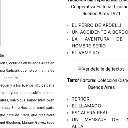
Cooperativa Editorial Limitad
Buenos Aires 1921
EL PERRO DE ARDELLI
UN ACCIDENTE A BORD
LA AVENTURA DE
HOMBRE SERIO
EL VAMPIRO
886.
te, ocurrida en Buenos Aires en
vica Radical), que no son harina de
su escritura.
Terror
Editorial Colección Clari
n y a los buenos oficios de la
Buenos Aires
 la mayoría de sus publicaciones.
TERROR
ratura, salvo que siendo muy joven
EL LLAMADO
minada Entre Nos; que formó parte
ESCALERA REAL
que data de 1928, que presidiera
UN MENSAJE DEL 
muel Glusberg, Manuel Galvez (que
ALLÁ