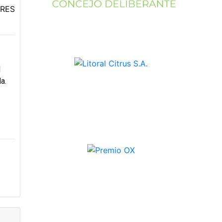
TRES
l
a.